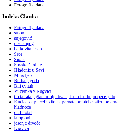
Fotografija dana
Indeks Članka
Fotografija dana
suton
snjegović
prvi snijeg
bajkovita jesen
Srce
Šipak
Savske školjke
Hlađenje u Savi
Miris ljeta
Berba jagoda
Bili cvitak
Vuzemka v Rugvici
tra ta rata jaglac trublju hvata, firuli firulu proljeće je tu
Kućica za ptice/Pazite na pernate prijatelje, stižu polarne
hladnoće
olaf i olaf
lampioni
jesenje drveće
Kravica