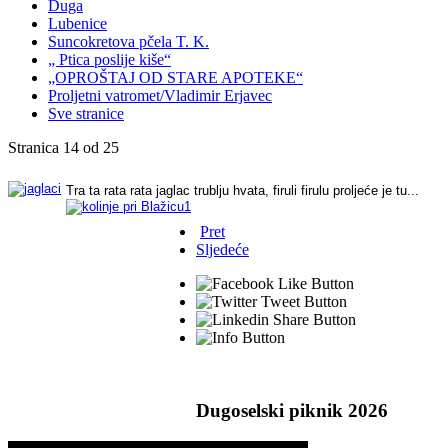
Duga
Lubenice
Suncokretova pčela T. K.
„ Ptica poslije kiše“
„OPROŠTAJ OD STARE APOTEKE“
Proljetni vatromet/Vladimir Erjavec
Sve stranice
Stranica 14 od 25
Tra ta rata rata jaglac trublju hvata, firuli firulu proljeće je tu...
Pret
Sljedeće
Dugoselski piknik 2026