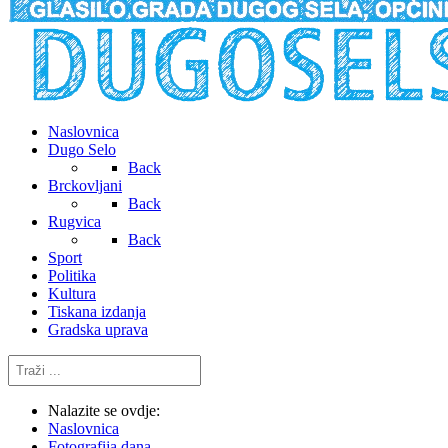
Naslovnica
Dugo Selo
Back
Brckovljani
Back
Rugvica
Back
Sport
Politika
Kultura
Tiskana izdanja
Gradska uprava
Traži
...
Nalazite se ovdje:
Naslovnica
Fotografija dana