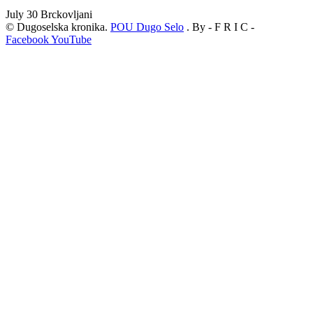
July 30
Brckovljani
© Dugoselska kronika.
POU Dugo Selo
. By - F R I C -
Facebook
YouTube