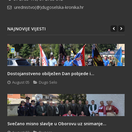
urednistvo(@)dugoselska-kronika.hr
NAJNOVIJE VIJESTI
Dostojanstveno obilježen Dan pobjede i...
August 05
Dugo Selo
Svečano misno slavlje u Oborovu uz snimanje...