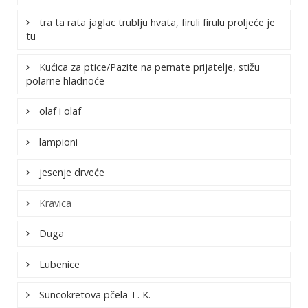
tra ta rata jaglac trublju hvata, firuli firulu proljeće je
tu
Kućica za ptice/Pazite na pernate prijatelje, stižu
polarne hladnoće
olaf i olaf
lampioni
jesenje drveće
Kravica
Duga
Lubenice
Suncokretova pčela T. K.