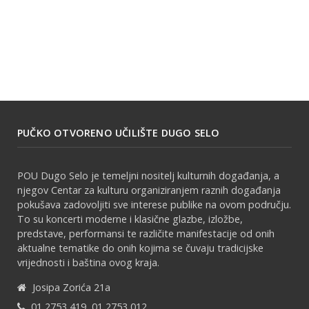
PUČKO OTVORENO UČILIŠTE DUGO SELO
POU Dugo Selo je temeljni nositelj kulturnih događanja, a
njegov Centar za kulturu organiziranjem raznih događanja
pokušava zadovoljiti sve interese publike na ovom području.
To su koncerti moderne i klasične glazbe, izložbe,
predstave, performansi te različite manifestacije od onih
aktualne tematike do onih kojima se čuvaju tradicijske
vrijednosti i baština ovog kraja.
Josipa Zorića 21a
01 2753 419, 01 2753 012