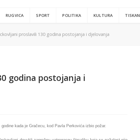
RUGVICA
SPORT
POLITIKA
KULTURA
TISKAN
kovljani proslavili 130 godina postojanja i djelovanja
30 godina postojanja i
. godine kada je Gračecu, kod Pavla Perkovića izbio požar.
rckovljani dovukli zaprežnu vatrogasnu štrcaljku koja se nažalost nije