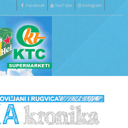
Facebook
YouTube
Instagram
_________________________________________________________________________