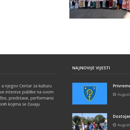
NAJNOVIJE VIJESTI
 a njegov Centar za kulturu
Privreme
sve interese publike na ovom
August
ožbe, predstave, performansi
onih kojima se čuvaju
Dostojan
August