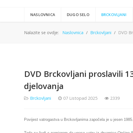
NASLOVNICA
DUGO SELO
BRCKOVLJANI
Nalazite se ovdje:
Naslovnica
Brckovljani
DVD Brc
DVD Brckovljani proslavili 1
djelovanja
Brckovljani
07 Listopad 2025
2339
Povijest vatrogastva u Brckovljanima započela je u jesen 1985
Tada su ljudi s namjerom da ugase vatru iz drvarnice Općine B