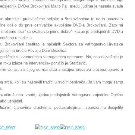
 predsjednik DVD-a Brckovljani Mario Paj, među ljudima je nastala svađa
e obrtnike i prosvijećene seljake u Brckovljanima te da ih upozna s
ine došlo do prve osnivačke skupštine DVD-a Brckovljani. Zato mi
 možemo reći "za svako zlo jedno dobro"- kazao je predsjednik DVD-a
 održana u nedjelju.
u Brckovljani čestitao je načelnik Sektora za vatrogastvo Hrvatske
ljenicima uručio Povelju Đure Deželića.
ja godišnje s izvanrednom vatrogasnom opremom. No, ono najvažnije je
m roku izlaze na intervencije- poručio je Starčević.
omir Đuras, za čijeg su mandata značajna sredstva uložena upravo u
ikog srca, koji su nastavili tradiciju svojih osnivača. Ja vam mogu samo
s.
azočio Jurica Ivanić, ujedno predsjednik Vatrogasne zajednice Općine
vako uspješni.
užnim članovima društvima, podupirateljima i sponzorima dodijelile