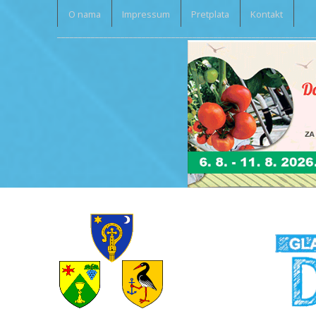
O nama
Impressum
Pretplata
Kontakt
_____________________________________________________________