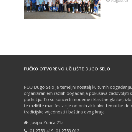
August 03
PUČKO OTVORENO UČILIŠTE DUGO SELO
POU Dugo Selo je temeljni nositelj kulturnih događanja,
organiziranjem raznih događanja pokušava zadovoljiti 
području. To su koncerti moderne i klasične glazbe, izl
te različite manifestacije od onih aktualne tematike do 
tradicijske vrijednosti i baština ovog kraja.
Josipa Zorića 21a
01 2753 419, 01 2753 012