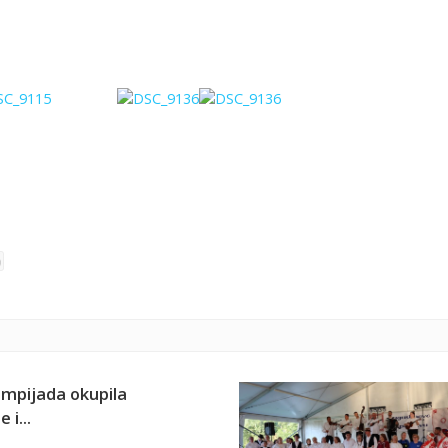
limpijada okupila
 i...