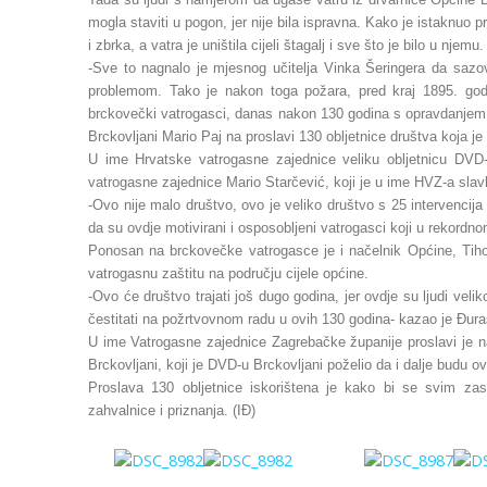
mogla staviti u pogon, jer nije bila ispravna. Kako je istaknuo
i zbrka, a vatra je uništila cijeli štagalj i sve što je bilo u njemu.
-Sve to nagnalo je mjesnog učitelja Vinka Šeringera da sazov
problemom. Tako je nakon toga požara, pred kraj 1895. god
brckovečki vatrogasci, danas nakon 130 godina s opravdanjem
Brckovljani Mario Paj na proslavi 130 obljetnice društva koja je
U ime Hrvatske vatrogasne zajednice veliku obljetnicu DVD-
vatrogasne zajednice Mario Starčević, koji je u ime HVZ-a slav
-Ovo nije malo društvo, ovo je veliko društvo s 25 intervenci
da su ovdje motivirani i osposobljeni vatrogasci koji u rekordno
Ponosan na brckovečke vatrogasce je i načelnik Općine, Tih
vatrogasnu zaštitu na području cijele općine.
-Ovo će društvo trajati još dugo godina, jer ovdje su ljudi vel
čestitati na požrtvovnom radu u ovih 130 godina- kazao je Đura
U ime Vatrogasne zajednice Zagrebačke županije proslavi je n
Brckovljani, koji je DVD-u Brckovljani poželio da i dalje budu o
Proslava 130 obljetnice iskorištena je kako bi se svim zasl
zahvalnice i priznanja. (IĐ)