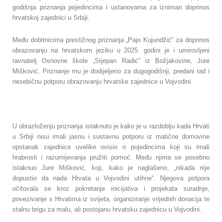
godišnja priznanja pojedincima i ustanovama za izniman doprinos
hrvatskoj zajednici u Srbiji.
Među dobitnicima prestižnog priznanja „Pajo Kujundžić“ za doprinos
obrazovanju na hrvatskom jeziku u 2025. godini je i umirovljeni
ravnatelj Osnovne škole „Stjepan Radić“ iz Božjakovine, Jure
Mišković. Priznanje mu je dodijeljeno za dugogodišnji, predani rad i
nesebičnu potporu obrazovanju hrvatske zajednice u Vojvodini.
U obrazloženju priznanja istaknuto je kako je u razdoblju kada Hrvati
u Srbiji nisu imali jasnu i sustavnu potporu iz matične domovine
opstanak zajednice uvelike ovisio o pojedincima koji su imali
hrabrosti i razumijevanja pružiti pomoć. Među njima se posebno
istaknuo Jure Mišković, koji, kako je naglašeno, „nikada nije
dopustio da nada Hrvata u Vojvodini utihne“. Njegova potpora
očitovala se kroz pokretanje inicijativa i projekata suradnje,
povezivanje s Hrvatima iz svijeta, organiziranje vrijednih donacija te
stalnu brigu za malu, ali postojanu hrvatsku zajednicu u Vojvodini.