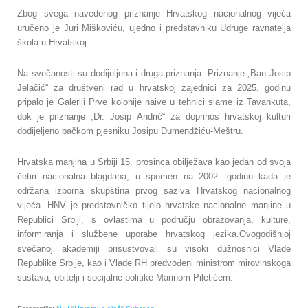
Zbog svega navedenog priznanje Hrvatskog nacionalnog vijeća
uručeno je Juri Miškoviću, ujedno i predstavniku Udruge ravnatelja
škola u Hrvatskoj.
Na svečanosti su dodijeljena i druga priznanja. Priznanje „Ban Josip
Jelačić“ za društveni rad u hrvatskoj zajednici za 2025. godinu
pripalo je Galeriji Prve kolonije naive u tehnici slame iz Tavankuta,
dok je priznanje „Dr. Josip Andrić“ za doprinos hrvatskoj kulturi
dodijeljeno bačkom pjesniku Josipu Dumendžiću-Meštru.
Hrvatska manjina u Srbiji 15. prosinca obilježava kao jedan od svoja
četiri nacionalna blagdana, u spomen na 2002. godinu kada je
održana izborna skupština prvog saziva Hrvatskog nacionalnog
vijeća. HNV je predstavničko tijelo hrvatske nacionalne manjine u
Republici Srbiji, s ovlastima u području obrazovanja, kulture,
informiranja i službene uporabe hrvatskog jezika.Ovogodišnjoj
svečanoj akademiji prisustvovali su visoki dužnosnici Vlade
Republike Srbije, kao i Vlade RH predvođeni ministrom mirovinskoga
sustava, obitelji i socijalne politike Marinom Piletićem.