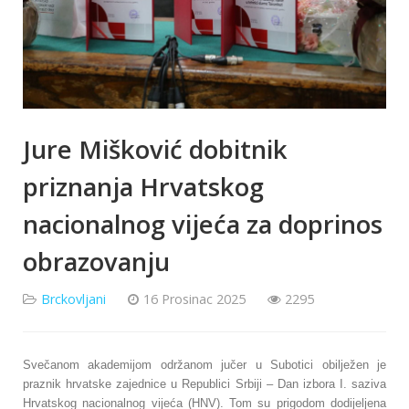
Jure Mišković dobitnik
priznanja Hrvatskog
nacionalnog vijeća za doprinos
obrazovanju
Brckovljani
16 Prosinac 2025
2295
Svečanom akademijom održanom jučer u Subotici obilježen je
praznik hrvatske zajednice u Republici Srbiji – Dan izbora I. saziva
Hrvatskog nacionalnog vijeća (HNV). Tom su prigodom dodijeljena