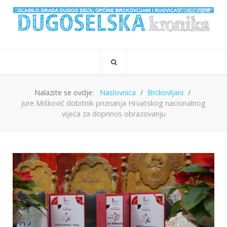
Nalazite se ovdje:
Naslovnica
Brckovljani
Jure Mišković dobitnik priznanja Hrvatskog nacionalnog
vijeća za doprinos obrazovanju