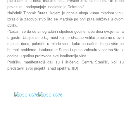
planinarimo, a naša manifestacija Pešice kroz Gorice sve to lijepo
povezuje i nadopunjuje- naglasio je Dokmanić.
Načelnik Tihomir Đuras, kojem je pripala uloga kuma mladom vinu,
izrazio je zadovoljstvo što se Martinje po prvi puta održava u ovom
obliku.
-Nadam se da će vinogradari i sljedeće godine htjeti doći ovdje nama
u goste. Uspjeli smo taj mošt koji je stvarao velike probleme u ovih
mjesec dana, pokrstiti u mlado vino, kako na našem bregu više ne
bi imali problema- istaknuo je Đuras i uputio zahvalu vinarima što iz
godine u godinu proizvode sve kvalitetnija vina.
Podršku manifestaciji dali su i štićenici Centra Stančić, koji su
predstavili svoj projekt Iznad spektra. (IĐ)