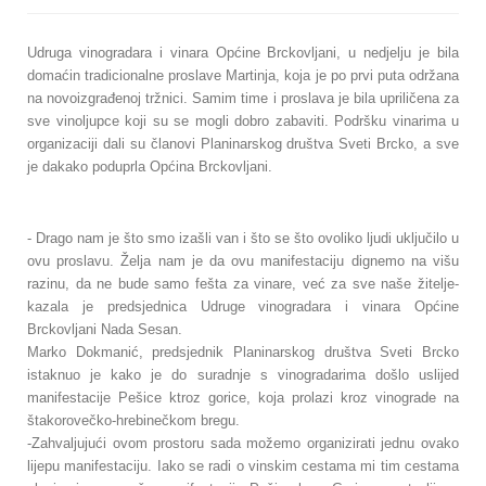
Udruga vinogradara i vinara Općine Brckovljani, u nedjelju je bila
domaćin tradicionalne proslave Martinja, koja je po prvi puta održana
na novoizgrađenoj tržnici. Samim time i proslava je bila upriličena za
sve vinoljupce koji su se mogli dobro zabaviti. Podršku vinarima u
organizaciji dali su članovi Planinarskog društva Sveti Brcko, a sve
je dakako poduprla Općina Brckovljani.
- Drago nam je što smo izašli van i što se što ovoliko ljudi uključilo u
ovu proslavu. Želja nam je da ovu manifestaciju dignemo na višu
razinu, da ne bude samo fešta za vinare, već za sve naše žitelje-
kazala je predsjednica Udruge vinogradara i vinara Općine
Brckovljani Nada Sesan.
Marko Dokmanić, predsjednik Planinarskog društva Sveti Brcko
istaknuo je kako je do suradnje s vinogradarima došlo uslijed
manifestacije Pešice ktroz gorice, koja prolazi kroz vinograde na
štakorovečko-hrebinečkom bregu.
-Zahvaljujući ovom prostoru sada možemo organizirati jednu ovako
lijepu manifestaciju. Iako se radi o vinskim cestama mi tim cestama