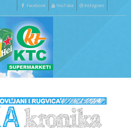
Facebook
YouTube
Instagram
_________________________________________________________________________