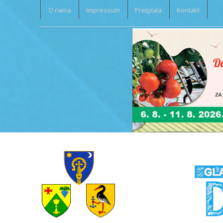
O nama
Impressum
Pretplata
Kontakt
_____________________________________________________________