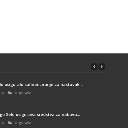
o osiguralo sufinanciranje za nastavak...
 07
Dugo Selo
go Selo osigurava sredstva za nabavu...
 07
Dugo Selo