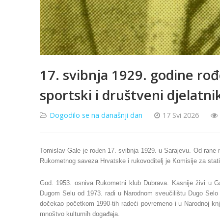
17. svibnja 1929. godine ro
sportski i društveni djelatni
Dogodilo se na današnji dan
17 Svi 2026
Tomislav Gale je rođen 17. svibnja 1929. u Sarajevu. Od rane 
Rukometnog saveza Hrvatske i rukovoditelj je Komisije za stati
God. 1953. osniva Rukometni klub Dubrava. Kasnije živi u G
Dugom Selu od 1973. radi u Narodnom sveučilištu Dugo Selo kao
dočekao početkom 1990-tih radeći povremeno i u Narodnoj knj
mnoštvo kulturnih događaja.