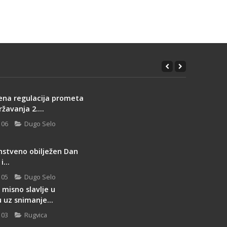
ena regulacija prometa
žavanja 2....
 06
Dugo Selo
nstveno obilježen Dan
...
 05
Dugo Selo
misno slavlje u
 uz snimanje...
 03
Rugvica