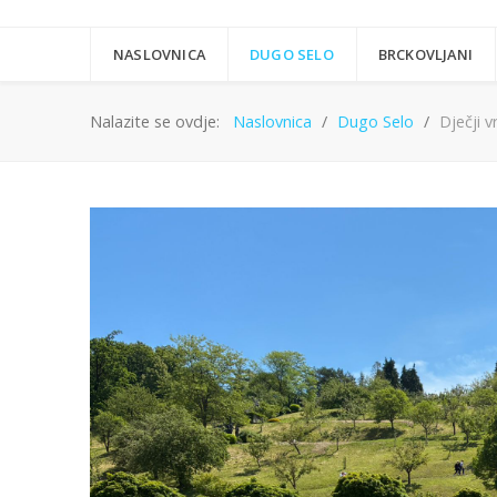
NASLOVNICA
DUGO SELO
BRCKOVLJANI
Nalazite se ovdje:
Naslovnica
Dugo Selo
Dječji v