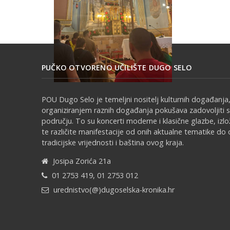
PUČKO OTVORENO UČILIŠTE DUGO SELO
POU Dugo Selo je temeljni nositelj kulturnih događanja,
organiziranjem raznih događanja pokušava zadovoljiti 
području. To su koncerti moderne i klasične glazbe, izl
te različite manifestacije od onih aktualne tematike do 
tradicijske vrijednosti i baština ovog kraja.
Josipa Zorića 21a
01 2753 419, 01 2753 012
urednistvo(@)dugoselska-kronika.hr