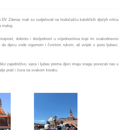
ača DV Zdenac mali su sudjelovali na hodočašću katoličkih dječjih vrtića
ca malog.
trajnost, dobrotu i dosljednost u vrijednostima koje im svakodnevno
 da djecu vode sigurnom i čvrstom rukom, ali uvijek s puno ljubavi,
iko zajedništvo, vjera i ljubav prema djeci imaju snagu povezati nas u
alje prati i čuva na svakom koraku.