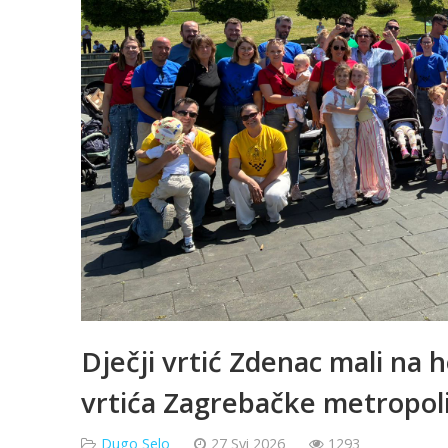
Dječji vrtić Zdenac mali na 
vrtića Zagrebačke metropolij
Dugo Selo
27 Svi 2026
1293