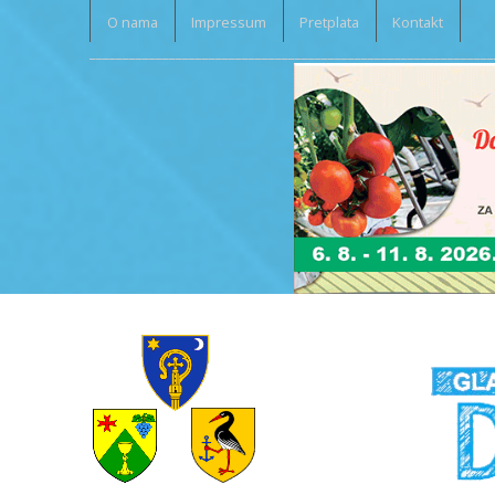
O nama
Impressum
Pretplata
Kontakt
_____________________________________________________________