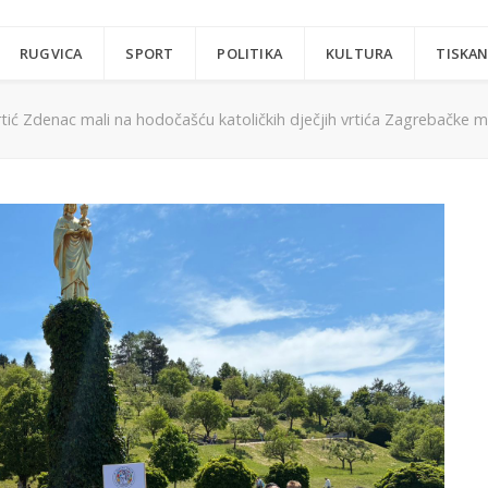
RUGVICA
SPORT
POLITIKA
KULTURA
TISKAN
rtić Zdenac mali na hodočašću katoličkih dječjih vrtića Zagrebačke met