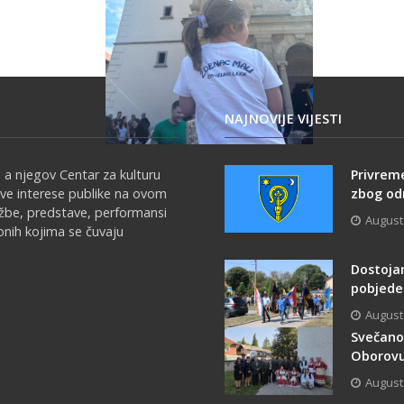
NAJNOVIJE VIJESTI
 a njegov Centar za kulturu
Privrem
sve interese publike na ovom
zbog odr
ožbe, predstave, performansi
August
onih kojima se čuvaju
Dostoja
pobjede i
August
Svečano 
Oborovu
August