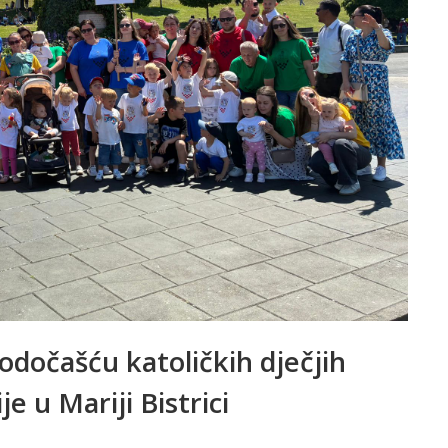
hodočašću katoličkih dječjih
e u Mariji Bistrici