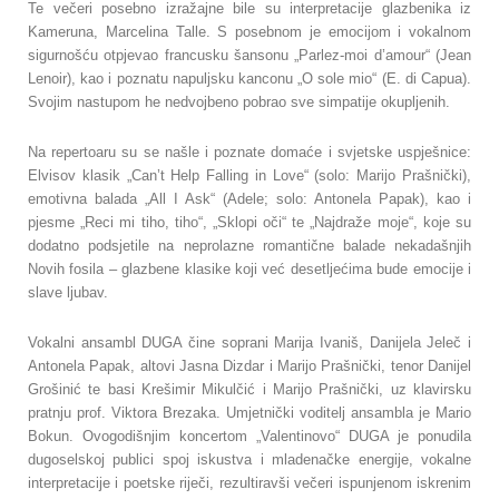
Te večeri posebno izražajne bile su interpretacije glazbenika iz
Kameruna, Marcelina Talle. S posebnom je emocijom i vokalnom
sigurnošću otpjevao francusku šansonu „Parlez-moi d’amour“ (Jean
Lenoir), kao i poznatu napuljsku kanconu „O sole mio“ (E. di Capua).
Svojim nastupom he nedvojbeno pobrao sve simpatije okupljenih.
Na repertoaru su se našle i poznate domaće i svjetske uspješnice:
Elvisov klasik „Can’t Help Falling in Love“ (solo: Marijo Prašnički),
emotivna balada „All I Ask“ (Adele; solo: Antonela Papak), kao i
pjesme „Reci mi tiho, tiho“, „Sklopi oči“ te „Najdraže moje“, koje su
dodatno podsjetile na neprolazne romantične balade nekadašnjih
Novih fosila – glazbene klasike koji već desetljećima bude emocije i
slave ljubav.
Vokalni ansambl DUGA čine soprani Marija Ivaniš, Danijela Jeleč i
Antonela Papak, altovi Jasna Dizdar i Marijo Prašnički, tenor Danijel
Grošinić te basi Krešimir Mikulčić i Marijo Prašnički, uz klavirsku
pratnju prof. Viktora Brezaka. Umjetnički voditelj ansambla je Mario
Bokun. Ovogodišnjim koncertom „Valentinovo“ DUGA je ponudila
dugoselskoj publici spoj iskustva i mladenačke energije, vokalne
interpretacije i poetske riječi, rezultiravši večeri ispunjenom iskrenim