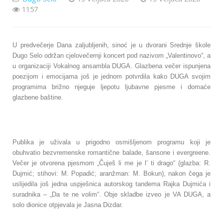
1157
U predvečerje Dana zaljubljenih, sinoć je u dvorani Srednje škole
Dugo Selo održan cjelovečernji koncert pod nazivom „Valentinovo“, a
u organizaciji Vokalnog ansambla DUGA. Glazbena večer ispunjena
poezijom i emocijama još je jednom potvrdila kako DUGA svojim
programima brižno njeguje ljepotu ljubavne pjesme i domaće
glazbene baštine.
Publika je uživala u prigodno osmišljenom programu koji je
obuhvatio bezvremenske romantične balade, šansone i evergreene.
Večer je otvorena pjesmom „Čuješ li me je l’ ti drago“ (glazba: R.
Dujmić; stihovi: M. Popadić; aranžman: M. Bokun), nakon čega je
uslijedila još jedna uspješnica autorskog tandema Rajka Dujmića i
suradnika – „Da te ne volim“. Obje skladbe izveo je VA DUGA, a
solo dionice otpjevala je Jasna Dizdar.