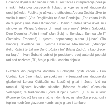
Posebno dojmljiv dio večeri činile su recitacije i interpretacije poezije
i lirskih tekstova posvećenih ljubavi, a koje su izveli dugoselski
srednjoškolci. Publika je uživala u stihovima Arsena Dedića „Sve te
vodilo k meni“ (Vita Dragičević) te Sare Pondeljak „Zar zaista želiš
da te ljube“ (Tina Marija Kosanović). Učenici Srednje škole izveli su i
stihove sir Philipa Sidneya „Ti imaš srce moje“ (Adela Salopek),
Dine Dvornika „Pelin i med“ (Jan Šeb) te Borislava Đurinca „Je l’“
(Tomislav Francetić) i pjesmu nepoznatog autora „Ljubav“ (Tia
Ivančić). Izvedene su i pjesme Desanke Maksimović „Strepnja“
(Filip Rašić) te Ljiljane Đurić „Ruža i trn“ (Matej Zadro), a kao „šećer
na kraju“ - Ivan Šubarić publici je predstavio svoj autorski poetski
rad pod nazivom „Ti“, što je publiku osobito dojmilo.
Glazbeni dio programa dodatno su obogatili gosti večeri - Duo
Cordial, koji čine mladi, perspektivni i višenagrađivani dugoselski
glazbenici Lorena Cvitkušić na klasičnoj gitari i Josip Ivić na
tamburi. Njihove izvedbe skladbe „Bésame Mucho“ (Consuelo
Velázquez) te tradicionalnu „Žute dunje“ i pjesmu „Ti si mi u krvi“
(Kornelije Kovač) bile su snažne i dojmljive, uz tehničku preciznost i
toplinu neobične glazbene kombinacije gitare i tambure.