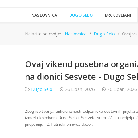
NASLOVNICA
DUGO SELO
BRCKOVLJANI
Nalazite se ovdje:
Naslovnica
Dugo Selo
Ovaj vi
Ovaj vikend posebna organi
na dionici Sesvete - Dugo Se
Dugo Selo
26 Lipanj 2026
26 Lipanj 2026
Zbog ispitivanja funkcionalnosti željezničko-cestovnih prijel
između kolodvora Dugo Selo i Sesvete sutra 27. i u nedjelju 28
priopćenju HŽ Putnički prijevoz d.o.o..