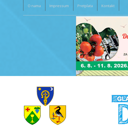
O nama
Impressum
Pretplata
Kontakt
_____________________________________________________________