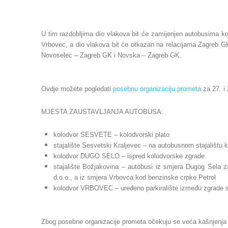
U tim razdobljima dio vlakova bit će zamijenjen autobusima ko
Vrbovec, a dio vlakova bit će otkazan na relacijama Zagreb 
Novoselec – Zagreb GK i Novska – Zagreb GK.
Ovdje možete pogledati
posebnu organizaciju prometa
za 27. i 
MJESTA ZAUSTAVLJANJA AUTOBUSA:
kolodvor SESVETE – kolodvorski plato
stajalište Sesvetski Kraljevec – na autobusnom stajalištu k
kolodvor DUGO SELO – ispred kolodvorske zgrade
stajalište Božjakovina – autobusi iz smjera Dugog Sela za
d.o.o., a iz smjera Vrbovca kod benzinske crpke Petrol
kolodvor VRBOVEC – uređeno parkiralište između zgrade sk
Zbog posebne organizacije prometa očekuju se veća kašnjenja HŽ