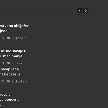
nstveno obilježen
ede i...
 05
Dugo Selo
misno slavlje u
 uz snimanje...
 03
Rugvica
 olimpijada
natjecatelje i...
 03
Brckovljani
novo u
vu ponovno
.