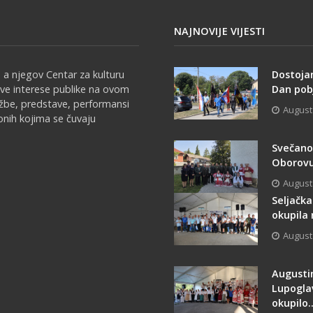
NAJNOVIJE VIJESTI
 a njegov Centar za kulturu
Dostoja
sve interese publike na ovom
Dan pobj
ožbe, predstave, performansi
August
onih kojima se čuvaju
Svečano 
Oborovu
August
Seljačka
okupila 
August
Augusti
Lupogla
okupilo..