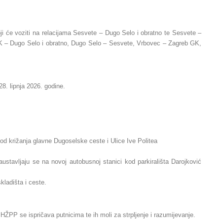
ji će voziti na relacijama Sesvete – Dugo Selo i obratno te Sesvete –
GK – Dugo Selo i obratno, Dugo Selo – Sesvete, Vrbovec – Zagreb GK,
28. lipnja 2026. godine.
od križanja glavne Dugoselske ceste i Ulice Ive Politea
ustavljaju se na novoj autobusnoj stanici kod parkirališta Darojković
ladišta i ceste.
PP se ispričava putnicima te ih moli za strpljenje i razumijevanje.