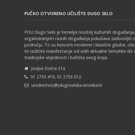
PUČKO OTVORENO UČILIŠTE DUGO SELO
POU Dugo Selo je temeljni nositelj kulturnih događanja,
organiziranjem raznih događanja pokušava zadovoljiti 
području. To su koncerti moderne i klasične glazbe, izl
te različite manifestacije od onih aktualne tematike do 
tradicijske vrijednosti i baština ovog kraja.
Josipa Zorića 21a
01 2753 419, 01 2753 012
urednistvo(@)dugoselska-kronika.hr