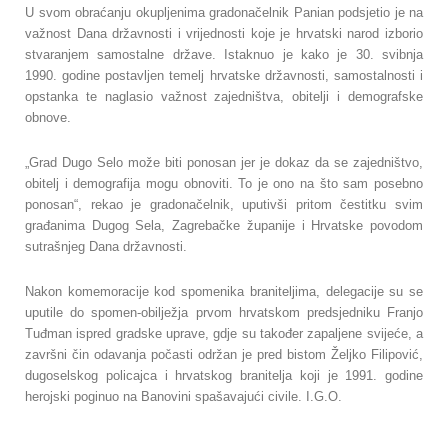
U svom obraćanju okupljenima gradonačelnik Panian podsjetio je na
važnost Dana državnosti i vrijednosti koje je hrvatski narod izborio
stvaranjem samostalne države. Istaknuo je kako je 30. svibnja
1990. godine postavljen temelj hrvatske državnosti, samostalnosti i
opstanka te naglasio važnost zajedništva, obitelji i demografske
obnove.
„Grad Dugo Selo može biti ponosan jer je dokaz da se zajedništvo,
obitelj i demografija mogu obnoviti. To je ono na što sam posebno
ponosan“, rekao je gradonačelnik, uputivši pritom čestitku svim
građanima Dugog Sela, Zagrebačke županije i Hrvatske povodom
sutrašnjeg Dana državnosti.
Nakon komemoracije kod spomenika braniteljima, delegacije su se
uputile do spomen-obilježja prvom hrvatskom predsjedniku Franjo
Tuđman ispred gradske uprave, gdje su također zapaljene svijeće, a
završni čin odavanja počasti održan je pred bistom Željko Filipović,
dugoselskog policajca i hrvatskog branitelja koji je 1991. godine
herojski poginuo na Banovini spašavajući civile. I.G.O.