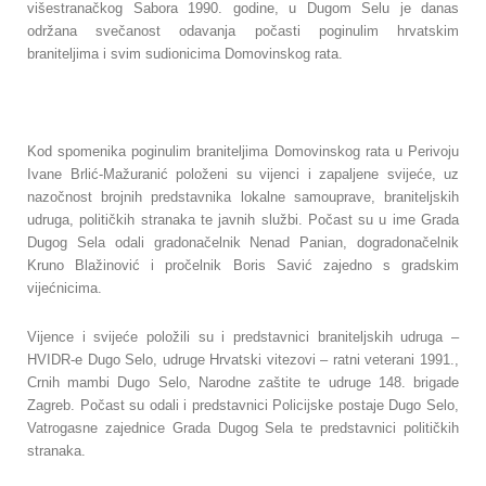
višestranačkog Sabora 1990. godine, u Dugom Selu je danas
održana svečanost odavanja počasti poginulim hrvatskim
braniteljima i svim sudionicima Domovinskog rata.
Kod spomenika poginulim braniteljima Domovinskog rata u Perivoju
Ivane Brlić-Mažuranić položeni su vijenci i zapaljene svijeće, uz
nazočnost brojnih predstavnika lokalne samouprave, braniteljskih
udruga, političkih stranaka te javnih službi. Počast su u ime Grada
Dugog Sela odali gradonačelnik Nenad Panian, dogradonačelnik
Kruno Blažinović i pročelnik Boris Savić zajedno s gradskim
vijećnicima.
Vijence i svijeće položili su i predstavnici braniteljskih udruga –
HVIDR-e Dugo Selo, udruge Hrvatski vitezovi – ratni veterani 1991.,
Crnih mambi Dugo Selo, Narodne zaštite te udruge 148. brigade
Zagreb. Počast su odali i predstavnici Policijske postaje Dugo Selo,
Vatrogasne zajednice Grada Dugog Sela te predstavnici političkih
stranaka.