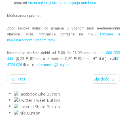
preuzeti
vozni red i mjesta zaustavljanja autobusa
.
Međunarodni promet
Zbog radova dolazi do izmjena u voznom redu međunarodnih
vlakova. Više informacija potražite na linku
Izmjene u
međunarodnom voznom redu
.
call
Informacije možete dobiti od 5.00 do 23.00 sata na
060 333
call
444
(0,23 EUR/min, a iz mobilne 0,39 EUR/min - HT d.d.) i
01
mail
4724 026
ili
informacije@hzpp.hr.
Pret
Sljedeće