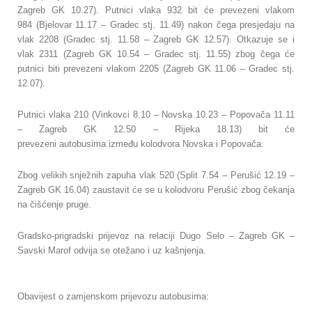
Zagreb GK 10.27). Putnici vlaka 932 bit će prevezeni vlakom
984 (Bjelovar 11.17 – Gradec stj. 11.49) nakon čega presjedaju na
vlak 2208 (Gradec stj. 11.58 – Zagreb GK 12.57). Otkazuje se i
vlak 2311 (Zagreb GK 10.54 – Gradec stj. 11.55) zbog čega će
putnici biti prevezeni vlakom 2205 (Zagreb GK 11.06 – Gradec stj.
12.07).
Putnici vlaka 210 (Vinkovci 8.10 – Novska 10.23 – Popovača 11.11
– Zagreb GK 12.50 – Rijeka 18.13) bit će
prevezeni autobusima između kolodvora Novska i Popovača.
Zbog velikih snježnih zapuha vlak 520 (Split 7.54 – Perušić 12.19 –
Zagreb GK 16.04) zaustavit će se u kolodvoru Perušić zbog čekanja
na čišćenje pruge.
Gradsko-prigradski prijevoz na relaciji Dugo Selo – Zagreb GK –
Savski Marof odvija se otežano i uz kašnjenja.
Obavijest o zamjenskom prijevozu autobusima: