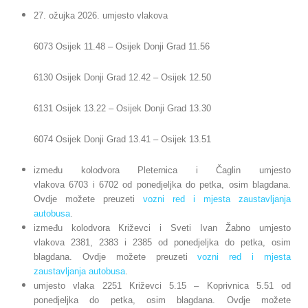
27. ožujka 2026. umjesto vlakova
6073 Osijek 11.48 – Osijek Donji Grad 11.56
6130 Osijek Donji Grad 12.42 – Osijek 12.50
6131 Osijek 13.22 – Osijek Donji Grad 13.30
6074 Osijek Donji Grad 13.41 – Osijek 13.51
između kolodvora Pleternica i Čaglin umjesto
vlakova 6703 i 6702 od ponedjeljka do petka, osim blagdana.
Ovdje možete preuzeti
vozni red i mjesta zaustavljanja
autobusa
.
između kolodvora Križevci i Sveti Ivan Žabno umjesto
vlakova 2381, 2383 i 2385 od ponedjeljka do petka, osim
blagdana. Ovdje možete preuzeti
vozni red i mjesta
zaustavljanja autobusa
.
umjesto vlaka 2251 Križevci 5.15 – Koprivnica 5.51 od
ponedjeljka do petka, osim blagdana. Ovdje možete