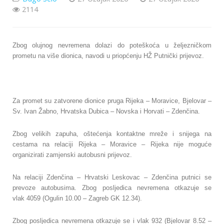
2114
Zbog olujnog nevremena dolazi do poteškoća u željezničkom
prometu na više dionica, navodi u priopćenju HŽ Putnički prijevoz.
Za promet su zatvorene dionice pruga Rijeka – Moravice, Bjelovar –
Sv. Ivan Žabno, Hrvatska Dubica – Novska i Horvati – Zdenčina.
Zbog velikih zapuha, oštećenja kontaktne mreže i snijega na
cestama na relaciji Rijeka – Moravice – Rijeka nije moguće
organizirati zamjenski autobusni prijevoz.
Na relaciji Zdenčina – Hrvatski Leskovac – Zdenčina putnici se
prevoze autobusima. Zbog posljedica nevremena otkazuje se
vlak 4059 (Ogulin 10.00 – Zagreb GK 12.34).
Zbog posljedica nevremena otkazuje se i vlak 932 (Bjelovar 8.52 –