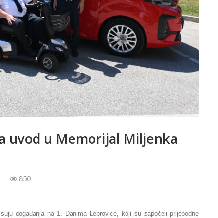
a uvod u Memorijal Miljenka
850
pisuju događanja na 1. Danima Leprovice, koji su započeli prijepodne