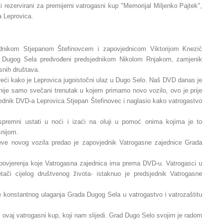
 rezervirani za premijerni vatrogasni kup "Memorijal Miljenko Pajtek",
a Leprovica.
ednikom Stjepanom Štefinovcem i zapovjednicom Viktorijom Knezić
da Dugog Sela predvođeni predsjednikom Nikolom Rnjakom, zamjenik
snih društava.
ak reći kako je Leprovica jugoistočni ulaz u Dugo Selo. Naš DVD danas je
nije samo svečani trenutak u kojem primamo novo vozilo, ovo je prije
dnik DVD-a Leprovica Stjepan Štefinovec i naglasio kako vatrogastvo
 spremni ustati u noći i izaći na oluji u pomoć onima kojima je to
šnijom.
čeve novog vozila predao je zapovjednik Vatrogasne zajednice Grada
 povjerenja koje Vatrogasna zajednica ima prema DVD-u. Vatrogasci u
či cijelog društvenog života- istaknuo je predsjednik Vatrogasne
 konstantnog ulaganja Grada Dugog Sela u vatrogastvo i vatrozaštitu
i ovaj vatrogasni kup, koji nam slijedi. Grad Dugo Selo svojim je radom