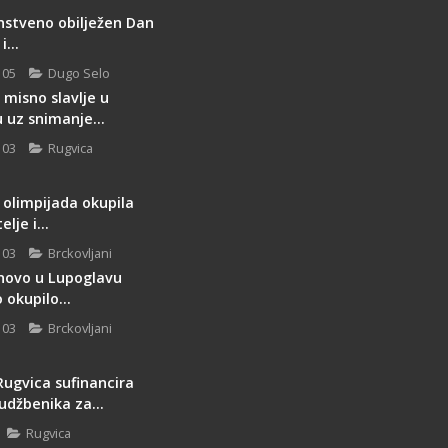
nstveno obilježen Dan
...
 05
Dugo Selo
misno slavlje u
 uz snimanje...
 03
Rugvica
 olimpijada okupila
lje i...
 03
Brckovljani
novo u Lupoglavu
okupilo...
 03
Brckovljani
Rugvica sufinancira
udžbenika za...
Rugvica