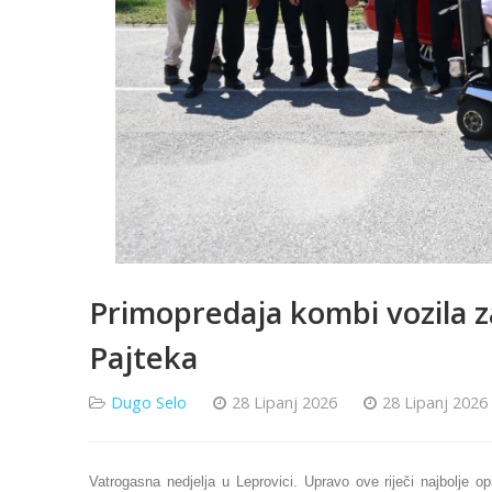
Primopredaja kombi vozila z
Pajteka
Dugo Selo
28 Lipanj 2026
28 Lipanj 2026
Vatrogasna nedjelja u Leprovici. Upravo ove riječi najbolje o