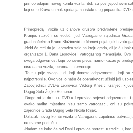
primopredajom novog kombi vozila, dok su poslijepodnevni sati
koji se održava u znak sjećanja na istaknutog pripadnika DVD-
Primopredaji vozila uz članove društva predvođene predsj
Kranjec nazočili su vodeći ljudi Vatrogasne zajednice Gra
gradonačelnika Kruno Blažinović te članovi prijateljskih vatroga
-Neki će reći da je Leprovica selo na kraju grada, ali ja ću ip
organizator 1. Dana Leprovice i vatrogasnog memorijala. Ovo 
svega odgovornost koju ponovno preuzimamo- kazao je predsje
nisu samo vozila, oprema i intervencije.
-To su prije svega ljudi koji donose odgovornost i koji su
najpotrebnije. Ovo vozilo našu će operativnost učiniti još uspje
Zapovjednici DVD-a Leprovica Viktoriji Knezić Kranjec, klju
Dugog Sela Željko Remenar.
-Drago mi je da su u DVD-u Leprovica svjesni odgovornosti i
ovako malim mjestima nisu samo vatrogasci, oni su pokreta
zajednice Grada Dugog Sela Nikola Rnjak.
Dolazak novog kombi vozila u Vatrogasnu zajednicu potvrda je
na svome području.
-Nadam se kako će ovi Dani Leprovice prerasti u tradiciju, kao 