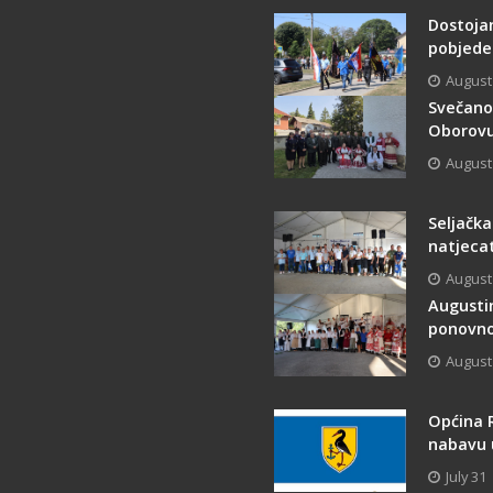
Dostoja
pobjede i
August
Svečano 
Oborovu
August
Seljačka
natjecate
August
Augusti
ponovno 
August
Općina 
nabavu 
July 31