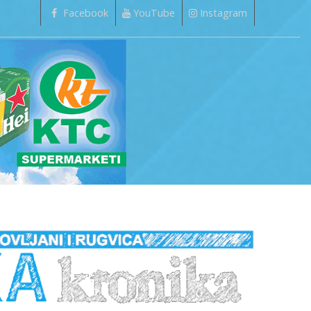
Facebook
YouTube
Instagram
_________________________________________________________________________