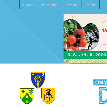
O nama
Impressum
Pretplata
Kontakt
_____________________________________________________________