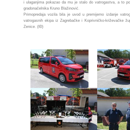
i ulaganjima pokazao da mu je stalo do vatrogastva, a to p
gradonačelnika Kruno Blažinović.
Primopredaja vozila bila je uvod u premijerno izdanje vatro
vatrogasnih ekipa iz Zagrebačke i Koprivničko-križevačke žup
Zenice. (IĐ)