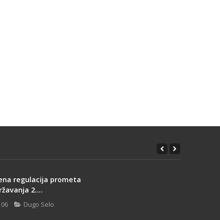
ena regulacija prometa
žavanja 2....
 06
Dugo Selo