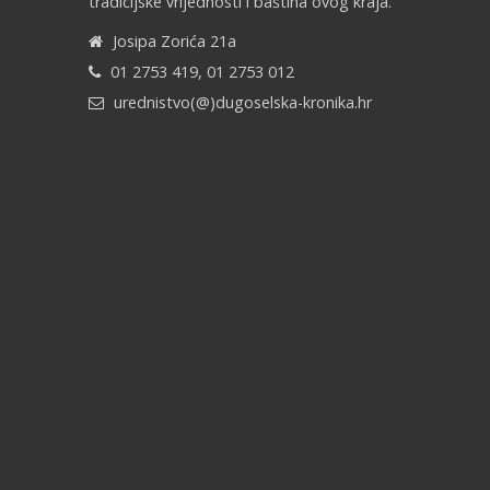
tradicijske vrijednosti i baština ovog kraja.
Josipa Zorića 21a
01 2753 419, 01 2753 012
urednistvo(@)dugoselska-kronika.hr