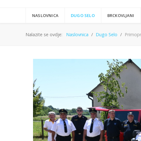
NASLOVNICA
DUGO SELO
BRCKOVLJANI
Nalazite se ovdje:
Naslovnica
Dugo Selo
Primopr