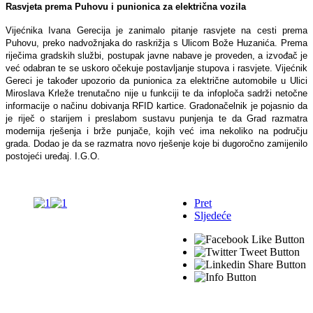
Rasvjeta prema Puhovu i punionica za električna vozila
Vijećnika Ivana Gerecija je zanimalo pitanje rasvjete na cesti prema
Puhovu, preko nadvožnjaka do raskrižja s Ulicom Bože Huzanića. Prema
riječima gradskih službi, postupak javne nabave je proveden, a izvođač je
već odabran te se uskoro očekuje postavljanje stupova i rasvjete. Vijećnik
Gereci je također upozorio da punionica za električne automobile u Ulici
Miroslava Krleže trenutačno nije u funkciji te da infoploča sadrži netočne
informacije o načinu dobivanja RFID kartice. Gradonačelnik je pojasnio da
je riječ o starijem i preslabom sustavu punjenja te da Grad razmatra
modernija rješenja i brže punjače, kojih već ima nekoliko na području
grada. Dodao je da se razmatra novo rješenje koje bi dugoročno zamijenilo
postojeći uređaj. I.G.O.
Pret
Sljedeće