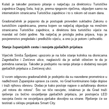
Kulaš je također postavio pitanje o natječaju za direktoricu Turističke
zajednice Dugog Sela, koji je, prema njegovim riječima, objavljen samo na
internetskim stranicama Turističke zajednice i to s rokom od osam dana.
Gradonačelnik je pojasnio da je postupak proveden sukladno Zakonu o
turističkim zajednicama, prema kojem se natječaj objavljuje na mrežnim
stranicama Turističke zajednice, a direktora bira turističko vijeće na
mandat od četiri godine. Na natječaj je pristigla jedna prijava, koju je
povjerenstvo pregledalo i predložilo vijeću, a ono ju je potom i prihvatilo.
Stanje županijskih cesta i rasvjeta pješačkih prijelaza
Vijećnik Siniša Špoljarec upozorio je na loše stanje kolnika na dionicama
Zagrebačke i Zorićeve ulice, naglasivši da je asfalt oštećen te da je
potrebna sanacija. Također je podsjetio na ranije pitanje o dodatnoj rasvjeti
pješačkih prijelaza u Zorićevoj ulici.
U svom odgovoru gradonačelnik je podsjetio da su navedene prometnice u
nadležnosti Županijske uprave za ceste, no Grad kontinuirano šalje dopise
i traži njihovu obnovu. Dodao je kako postoje najave o asfaltiranju dionice
„od rotora do rotora“. Što se tiče rasvjete, istaknuo je da Grad traži
rješenje za bočno osvjetljenje pješačkih prijelaza, jer postojeća LED
rasvjeta često ne osvjetljava pješake dovoljno sa strane. Rješenje će se
testirati u sklopu projekata Smart City.