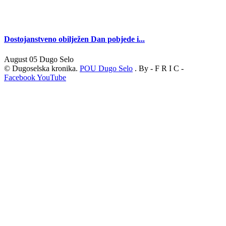
Dostojanstveno obilježen Dan pobjede i...
August 05
Dugo Selo
© Dugoselska kronika.
POU Dugo Selo
. By - F R I C -
Facebook
YouTube