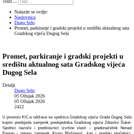
Traži ...
Nalazite se ovdje:
Naslovnica
Dugo Selo
Promet, parkiranje i gradski projekti u središtu aktualnog sata
Gradskog vijeća Dugog Sela
Promet, parkiranje i gradski projekti u
središtu aktualnog sata Gradskog vijeća
Dugog Sela
Detalji
Dugo Selo
05 Ožujak 2026
05 Ožujak 2026
2422
U prostoru KIC-a održava se sjednica Gradskog vijeća Grada Dugog Sela
kojom predsjeda zamjenik predsjednika Gradskog vijeća Zdravko Šuker.
Sjednici nazoče i predstavnici izvršne vlasti – gradonačelnik Nenad
Panian i njegov zamjenik Kruno Blažinović, kao i gradski pročelnici,