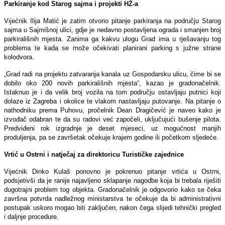
Parkiranje kod Starog sajma i projekti HŽ-a
Vijećnik Ilija Matić je zatim otvorio pitanje parkiranja na području Starog
sajma u Sajmišnoj ulici, gdje je nedavno postavljena ograda i smanjen broj
parkirališnih mjesta. Zanima ga kakvu ulogu Grad ima u rješavanju tog
problema te kada se može očekivati planirani parking s južne strane
kolodvora.
„Grad radi na projektu zatvaranja kanala uz Gospodarsku ulicu, čime bi se
dobilo oko 200 novih parkirališnih mjesta“, kazao je gradonačelnik.
Istaknuo je i da velik broj vozila na tom području ostavljaju putnici koji
dolaze iz Zagreba i okolice te vlakom nastavljaju putovanje. Na pitanje o
nathodniku prema Puhovu, pročelnik Dean Dragičević je naveo kako je
izvođač odabran te da su radovi već započeli, uključujući bušenje pilota.
Predviđeni rok izgradnje je deset mjeseci, uz mogućnost manjih
produljenja, pa se završetak očekuje krajem godine ili početkom sljedeće.
Vrtić u Ostrni i natječaj za direktoricu Turističke zajednice
Vijećnik Dinko Kulaš ponovno je pokrenuo pitanje vrtića u Ostrni,
podsjetivši da je ranije najavljeno sklapanje nagodbe koja bi trebala riješiti
dugotrajni problem tog objekta. Gradonačelnik je odgovorio kako se čeka
završna potvrda nadležnog ministarstva te očekuje da bi administrativni
postupak uskoro mogao biti zaključen, nakon čega slijedi tehnički pregled
i daljnje procedure.