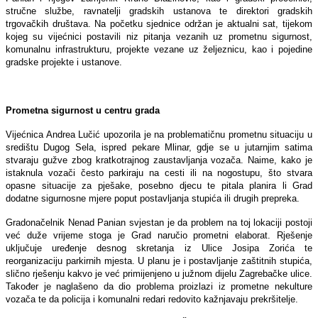
stručne službe, ravnatelji gradskih ustanova te direktori gradskih
trgovačkih društava. Na početku sjednice održan je aktualni sat, tijekom
kojeg su vijećnici postavili niz pitanja vezanih uz prometnu sigurnost,
komunalnu infrastrukturu, projekte vezane uz željeznicu, kao i pojedine
gradske projekte i ustanove.
Prometna sigurnost u centru grada
Vijećnica Andrea Lučić upozorila je na problematičnu prometnu situaciju u
središtu Dugog Sela, ispred pekare Mlinar, gdje se u jutarnjim satima
stvaraju gužve zbog kratkotrajnog zaustavljanja vozača. Naime, kako je
istaknula vozači često parkiraju na cesti ili na nogostupu, što stvara
opasne situacije za pješake, posebno djecu te pitala planira li Grad
dodatne sigurnosne mjere poput postavljanja stupića ili drugih prepreka.
Gradonačelnik Nenad Panian svjestan je da problem na toj lokaciji postoji
već duže vrijeme stoga je Grad naručio prometni elaborat. Rješenje
uključuje uređenje desnog skretanja iz Ulice Josipa Zorića te
reorganizaciju parkirnih mjesta. U planu je i postavljanje zaštitnih stupića,
slično rješenju kakvo je već primijenjeno u južnom dijelu Zagrebačke ulice.
Također je naglašeno da dio problema proizlazi iz prometne nekulture
vozača te da policija i komunalni redari redovito kažnjavaju prekršitelje.