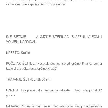
ćemo sve ruke zajedno i učiniti to zajedno.
IME ŠETNJE: ALOJZIJE STEPINAC: BLAŽENI, VJEČNI I
VOLJENI KARDINAL
MJESTO: Krašić
POČETAK ŠETNJE: Početak šetnje: ispred općine Krašić, pokraj
table „Turistička karta općine Krašić“
TRAJANJE ŠETNJE: 1h 30 min
UZRAST: Interpretacijska šetnja za odrasle i djecu stariju od 12
godina
NAJAVA: Pridružite nam se u interpretacijskoj šetnji kardinalovim