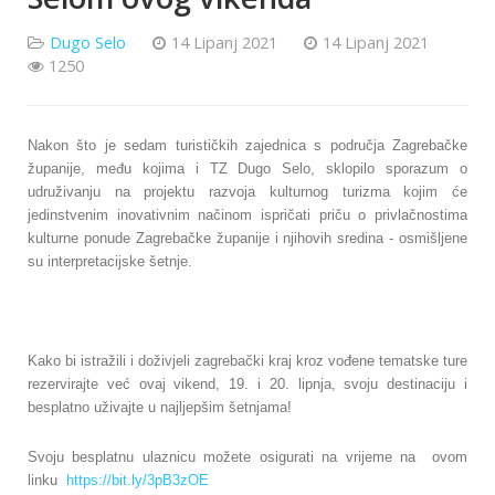
Dugo Selo
14 Lipanj 2021
14 Lipanj 2021
1250
Nakon što je sedam turističkih zajednica s područja Zagrebačke
županije, među kojima i TZ Dugo Selo, sklopilo sporazum o
udruživanju na projektu razvoja kulturnog turizma kojim će
jedinstvenim inovativnim načinom ispričati priču o privlačnostima
kulturne ponude Zagrebačke županije i njihovih sredina - osmišljene
su interpretacijske šetnje.
Kako bi istražili i doživjeli zagrebački kraj kroz vođene tematske ture
rezervirajte već ovaj vikend, 19. i 20. lipnja, svoju destinaciju i
besplatno uživajte u najljepšim šetnjama!
Svoju besplatnu ulaznicu možete osigurati na vrijeme na ovom
linku
https://bit.ly/3pB3zOE