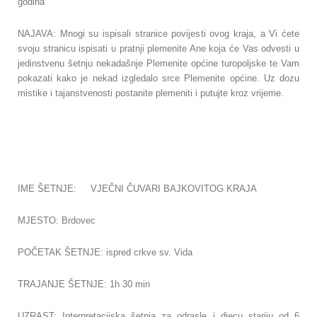
godina
NAJAVA: Mnogi su ispisali stranice povijesti ovog kraja, a Vi ćete
svoju stranicu ispisati u pratnji plemenite Ane koja će Vas odvesti u
jedinstvenu šetnju nekadašnje Plemenite općine turopoljske te Vam
pokazati kako je nekad izgledalo srce Plemenite općine. Uz dozu
mistike i tajanstvenosti postanite plemeniti i putujte kroz vrijeme.
IME ŠETNJE: VJEČNI ČUVARI BAJKOVITOG KRAJA
MJESTO: Brdovec
POČETAK ŠETNJE: ispred crkve sv. Vida
TRAJANJE ŠETNJE: 1h 30 min
UZRAST: Interpretacijska šetnja za odrasle i djecu stariju od 6