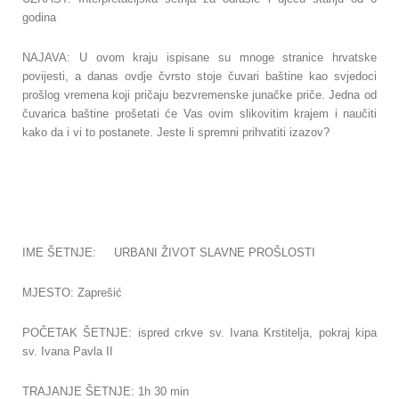
godina
NAJAVA: U ovom kraju ispisane su mnoge stranice hrvatske
povijesti, a danas ovdje čvrsto stoje čuvari baštine kao svjedoci
prošlog vremena koji pričaju bezvremenske junačke priče. Jedna od
čuvarica baštine prošetati će Vas ovim slikovitim krajem i naučiti
kako da i vi to postanete. Jeste li spremni prihvatiti izazov?
IME ŠETNJE: URBANI ŽIVOT SLAVNE PROŠLOSTI
MJESTO: Zaprešić
POČETAK ŠETNJE: ispred crkve sv. Ivana Krstitelja, pokraj kipa
sv. Ivana Pavla II
TRAJANJE ŠETNJE: 1h 30 min