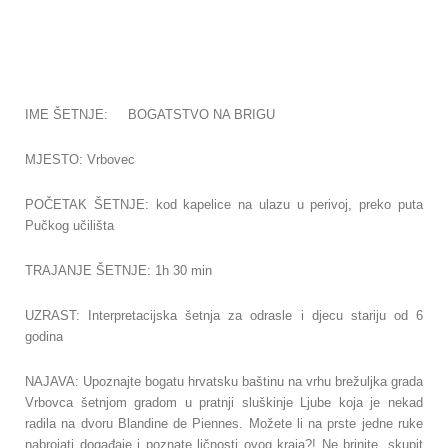
IME ŠETNJE: BOGATSTVO NA BRIGU
MJESTO: Vrbovec
POČETAK ŠETNJE: kod kapelice na ulazu u perivoj, preko puta
Pučkog učilišta
TRAJANJE ŠETNJE: 1h 30 min
UZRAST: Interpretacijska šetnja za odrasle i djecu stariju od 6
godina
NAJAVA: Upoznajte bogatu hrvatsku baštinu na vrhu brežuljka grada
Vrbovca šetnjom gradom u pratnji sluškinje Ljube koja je nekad
radila na dvoru Blandine de Piennes. Možete li na prste jedne ruke
nabrojati događaje i poznate ličnosti ovog kraja?! Ne brinite, skupit