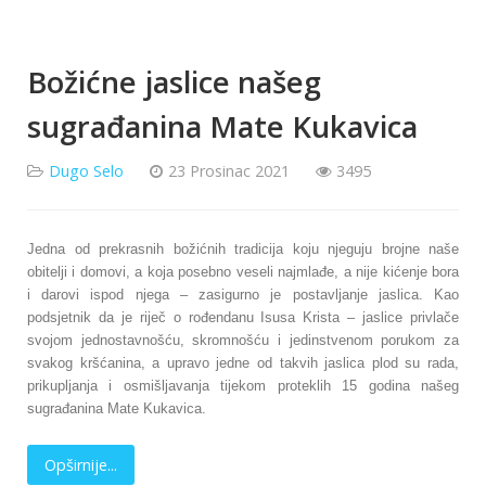
Božićne jaslice našeg
sugrađanina Mate Kukavica
Dugo Selo
23 Prosinac 2021
3495
Jedna od prekrasnih božićnih tradicija koju njeguju brojne naše
obitelji i domovi, a koja posebno veseli najmlađe, a nije kićenje bora
i darovi ispod njega – zasigurno je postavljanje jaslica. Kao
podsjetnik da je riječ o rođendanu Isusa Krista – jaslice privlače
svojom jednostavnošću, skromnošću i jedinstvenom porukom za
svakog kršćanina, a upravo jedne od takvih jaslica plod su rada,
prikupljanja i osmišljavanja tijekom proteklih 15 godina našeg
sugrađanina Mate Kukavica.
Opširnije...