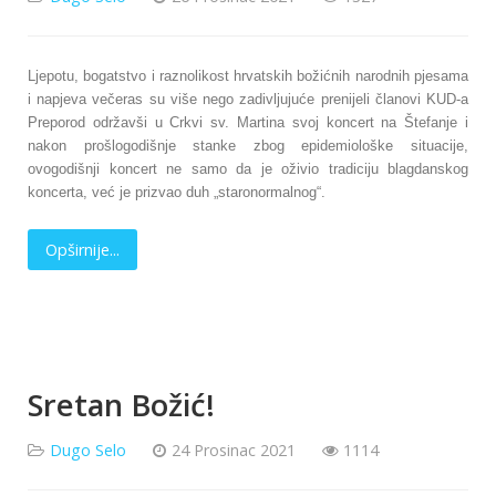
Ljepotu, bogatstvo i raznolikost hrvatskih božićnih narodnih pjesama
i napjeva večeras su više nego zadivljujuće prenijeli članovi KUD-a
Preporod održavši u Crkvi sv. Martina svoj koncert na Štefanje i
nakon prošlogodišnje stanke zbog epidemiološke situacije,
ovogodišnji koncert ne samo da je oživio tradiciju blagdanskog
koncerta, već je prizvao duh „staronormalnog“.
Opširnije...
Sretan Božić!
Dugo Selo
24 Prosinac 2021
1114