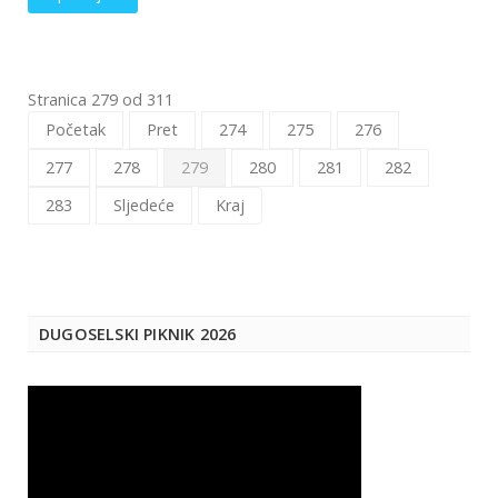
Stranica 279 od 311
Početak
Pret
274
275
276
277
278
279
280
281
282
283
Sljedeće
Kraj
DUGOSELSKI PIKNIK 2026