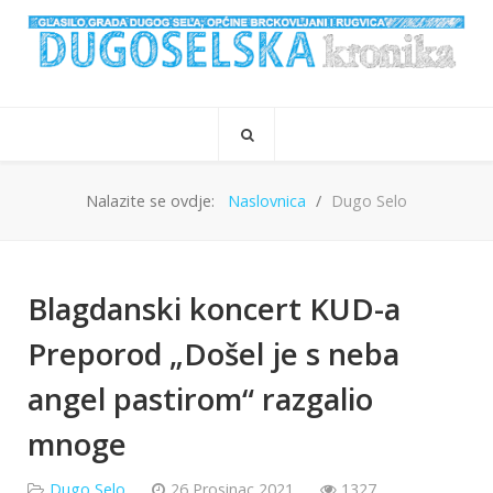
Nalazite se ovdje:
Naslovnica
Dugo Selo
Blagdanski koncert KUD-a
Preporod „Došel je s neba
angel pastirom“ razgalio
mnoge
Dugo Selo
26 Prosinac 2021
1327