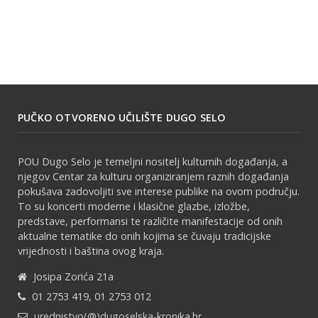
PUČKO OTVORENO UČILIŠTE DUGO SELO
POU Dugo Selo je temeljni nositelj kulturnih događanja, a
njegov Centar za kulturu organiziranjem raznih događanja
pokušava zadovoljiti sve interese publike na ovom području.
To su koncerti moderne i klasične glazbe, izložbe,
predstave, performansi te različite manifestacije od onih
aktualne tematike do onih kojima se čuvaju tradicijske
vrijednosti i baština ovog kraja.
Josipa Zorića 21a
01 2753 419, 01 2753 012
urednistvo(@)dugoselska-kronika.hr