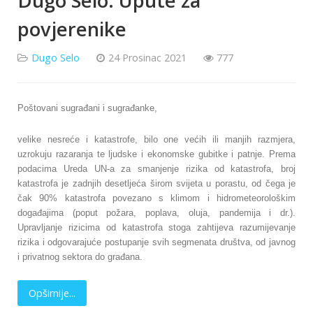
Dugo Selo: Upute za
povjerenike
Dugo Selo
24 Prosinac 2021
777
Poštovani sugrađani i sugrađanke,
velike nesreće i katastrofe, bilo one većih ili manjih razmjera,
uzrokuju razaranja te ljudske i ekonomske gubitke i patnje. Prema
podacima Ureda UN-a za smanjenje rizika od katastrofa, broj
katastrofa je zadnjih desetljeća širom svijeta u porastu, od čega je
čak 90% katastrofa povezano s klimom i hidrometeorološkim
događajima (poput požara, poplava, oluja, pandemija i dr.).
Upravljanje rizicima od katastrofa stoga zahtijeva razumijevanje
rizika i odgovarajuće postupanje svih segmenata društva, od javnog
i privatnog sektora do građana.
Opširnije...