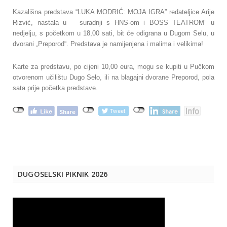
Kazališna predstava “LUKA MODRIĆ: MOJA IGRA” redateljice Arije
Rizvić, nastala u suradnji s HNS-om i BOSS TEATROM” u
nedjelju, s početkom u 18,00 sati, bit će odigrana u Dugom Selu, u
dvorani „Preporod“. Predstava je namijenjena i malima i velikima!
Karte za predstavu, po cijeni 10,00 eura, mogu se kupiti u Pučkom
otvorenom učilištu Dugo Selo, ili na blagajni dvorane Preporod, pola
sata prije početka predstave.
DUGOSELSKI PIKNIK 2026