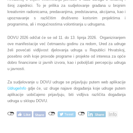
široj zajednici. To je prilika za sudjelovanje građana u brojnim
kreativnim radionicama, predavanjima, predstavama, akcijama, kao i
upoznavanje s različitim društveno korisnim projektima i
programima, ali i mogućnostima volontiranja u udrugama.
DOVU 2026 održat će se od 11. do 13. lipnja 2026. Organiziranjem
ove manifestacije već četrnaestu godinu za redom, Ured za udruge
želi povećati vidljivost djelovanja udruga u Republici Hrvatskoj,
posebno onih koje provode programe i projekte od interesa za opće
dobro financirane iz javnih izvora, kao i poboljšati percepciju udruga
u javnosti.
Za sudjelovanje u DOVU udruge se prijavljuju putem web aplikacije
UdrugeInfo
gdje će, uz druge najave događanja koje udruge putem
aplikacije uobičajeno prijavljuju, biti vidljiva različita događanja
udruga u sklopu DOVU.