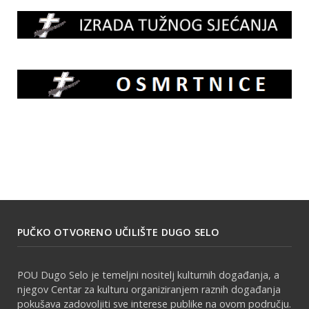
PUČKO OTVORENO UČILIŠTE DUGO SELO
POU Dugo Selo je temeljni nositelj kulturnih događanja, a
njegov Centar za kulturu organiziranjem raznih događanja
pokušava zadovoljiti sve interese publike na ovom području.