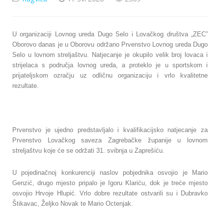
U organizaciji Lovnog ureda Dugo Selo i Lovačkog društva „ZEC”
Oborovo danas je u Oborovu održano Prvenstvo Lovnog ureda Dugo
Selo u lovnom streljaštvu. Natjecanje je okupilo velik broj lovaca i
strijelaca s područja lovnog ureda, a proteklo je u sportskom i
prijateljskom ozračju uz odličnu organizaciju i vrlo kvalitetne
rezultate.
Prvenstvo je ujedno predstavljalo i kvalifikacijsko natjecanje za
Prvenstvo Lovačkog saveza Zagrebačke županije u lovnom
streljaštvu koje će se održati 31. svibnja u Zaprešiću.
U pojedinačnoj konkurenciji naslov pobjednika osvojio je Mario
Genzić, drugo mjesto pripalo je Igoru Klariću, dok je treće mjesto
osvojio Hrvoje Hlupić. Vrlo dobre rezultate ostvarili su i Dubravko
Štikavac, Željko Novak te Mario Octenjak.