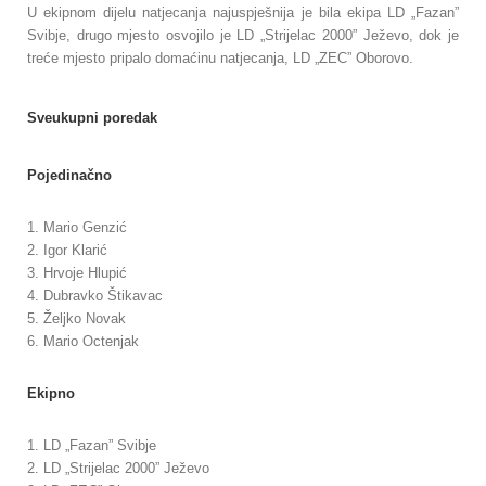
U ekipnom dijelu natjecanja najuspješnija je bila ekipa LD „Fazan”
Svibje, drugo mjesto osvojilo je LD „Strijelac 2000” Ježevo, dok je
treće mjesto pripalo domaćinu natjecanja, LD „ZEC” Oborovo.
Sveukupni poredak
Pojedinačno
1. Mario Genzić
2. Igor Klarić
3. Hrvoje Hlupić
4. Dubravko Štikavac
5. Željko Novak
6. Mario Octenjak
Ekipno
1. LD „Fazan” Svibje
2. LD „Strijelac 2000” Ježevo