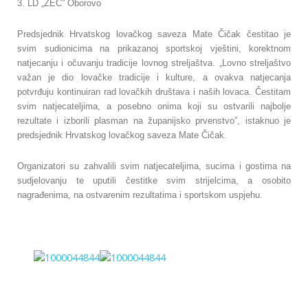
3. LD „ZEC” Oborovo
Predsjednik Hrvatskog lovačkog saveza Mate Čičak čestitao je
svim sudionicima na prikazanoj sportskoj vještini, korektnom
natjecanju i očuvanju tradicije lovnog streljaštva. „Lovno streljaštvo
važan je dio lovačke tradicije i kulture, a ovakva natjecanja
potvrđuju kontinuiran rad lovačkih društava i naših lovaca. Čestitam
svim natjecateljima, a posebno onima koji su ostvarili najbolje
rezultate i izborili plasman na županijsko prvenstvo”, istaknuo je
predsjednik Hrvatskog lovačkog saveza Mate Čičak.
Organizatori su zahvalili svim natjecateljima, sucima i gostima na
sudjelovanju te uputili čestitke svim strijelcima, a osobito
nagrađenima, na ostvarenim rezultatima i sportskom uspjehu.