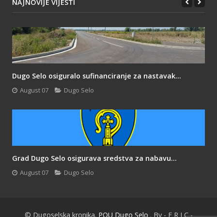
NAJNOVIJE VIJESTI
Dugo Selo osiguralo sufinanciranje za nastavak...
August 07
Dugo Selo
Grad Dugo Selo osigurava sredstva za nabavu...
August 07
Dugo Selo
© Dugoselska kronika.
POU Dugo Selo
. By - F R I C -