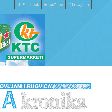
Facebook
YouTube
Instagram
_________________________________________________________________________