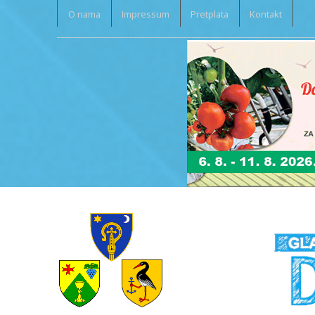
O nama
Impressum
Pretplata
Kontakt
_____________________________________________________________