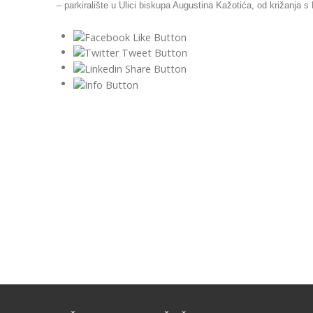
– parkiralište u Ulici biskupa Augustina Kažotića, od križanja