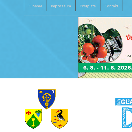
O nama
Impressum
Pretplata
Kontakt
_____________________________________________________________