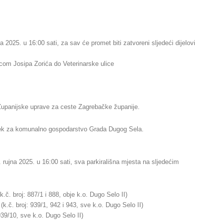
a 2025. u 16:00 sati, za sav će promet biti zatvoreni sljedeći dijelovi
com Josipa Zorića do Veterinarske ulice
 Županijske uprave za ceste Zagrebačke županije.
sjek za komunalno gospodarstvo Grada Dugog Sela.
. rujna 2025. u 16:00 sati, sva parkirališna mjesta na sljedećim
k.č. broj: 887/1 i 888, obje k.o. Dugo Selo II)
(k.č. broj: 939/1, 942 i 943, sve k.o. Dugo Selo II)
 939/10, sve k.o. Dugo Selo II)