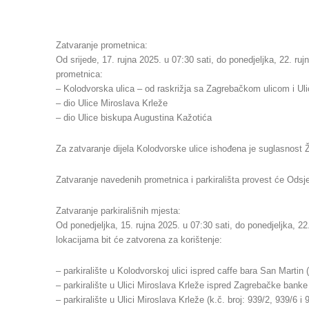
Zatvaranje prometnica:
Od srijede, 17. rujna 2025. u 07:30 sati, do ponedjeljka, 22. rujn
prometnica:
– Kolodvorska ulica – od raskrižja sa Zagrebačkom ulicom i Uli
– dio Ulice Miroslava Krleže
– dio Ulice biskupa Augustina Kažotića
Za zatvaranje dijela Kolodvorske ulice ishođena je suglasnost
Zatvaranje navedenih prometnica i parkirališta provest će Od
Zatvaranje parkirališnih mjesta:
Od ponedjeljka, 15. rujna 2025. u 07:30 sati, do ponedjeljka, 22
lokacijama bit će zatvorena za korištenje:
– parkiralište u Kolodvorskoj ulici ispred caffe bara San Martin (
– parkiralište u Ulici Miroslava Krleže ispred Zagrebačke banke 
– parkiralište u Ulici Miroslava Krleže (k.č. broj: 939/2, 939/6 i