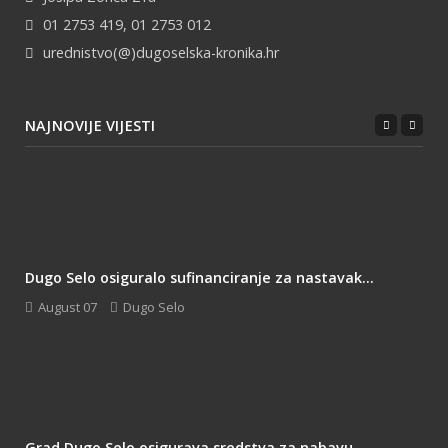
01 2753 419, 01 2753 012
urednistvo(@)dugoselska-kronika.hr
NAJNOVIJE VIJESTI
Dugo Selo osiguralo sufinanciranje za nastavak...
August 07
Dugo Selo
Grad Dugo Selo osigurava sredstva za nabavu...