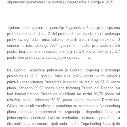
sigurnosnih pokazatelja na području Zagrebačke županije u 2025.
Tijekom 2025. godine na području Zagrebačke županije zabilježeno
je 3.087 kaznenih djela, 2.154 prometnih nesreća te 3.872 prekršaja
protiv javnog reda i mira, odluka lokalnih tijela i drugih zakona. U
odnosu na isto razdoblje 2024. godine kriminalitet je u padu za 5,5
posto, broj prometnih nesreća je manji za 1,4 posto, dok je za 2,7
posto više prekršaja iz područja javnog reda i mira.
Na sjednici Skupštine prihvaćen je Godišnji izvještaj o izvršenju
proračuna za 2025. godinu. Tako su u 2025. godini ukupni prihodi i
primici konsolidiranog Proračuna ispunjeni na razini od 97,92 posto
plana, odnosno 95,63 posto plana izvornog Proračuna. Rashodi su
kod konsolidiranog Proračuna realizirani na razini 86,72 posto od
tekućeg plana, odnosno 70,30 posto plana izvornog Proračuna.
Glavni razlog niže realizacije proračuna su sredstava iz Nacionalnog
plana oporavka i otpornosti za izgradnju i dogradnju škola za
jednosmjensku nastavu koja su prethodno planirana u proračunu, a
čija realizacija na terenu slijedi sada. Inače, Zagrebačkoj županiji do