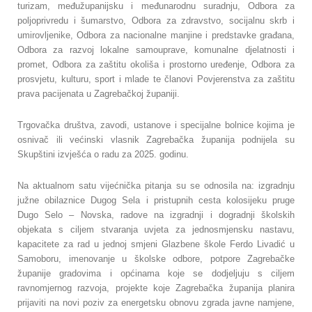
turizam, međužupanijsku i međunarodnu suradnju, Odbora za
poljoprivredu i šumarstvo, Odbora za zdravstvo, socijalnu skrb i
umirovljenike, Odbora za nacionalne manjine i predstavke građana,
Odbora za razvoj lokalne samouprave, komunalne djelatnosti i
promet, Odbora za zaštitu okoliša i prostorno uređenje, Odbora za
prosvjetu, kulturu, sport i mlade te članovi Povjerenstva za zaštitu
prava pacijenata u Zagrebačkoj županiji.
Trgovačka društva, zavodi, ustanove i specijalne bolnice kojima je
osnivač ili većinski vlasnik Zagrebačka županija podnijela su
Skupštini izvješća o radu za 2025. godinu.
Na aktualnom satu vijećnička pitanja su se odnosila na: izgradnju
južne obilaznice Dugog Sela i pristupnih cesta kolosijeku pruge
Dugo Selo – Novska, radove na izgradnji i dogradnji školskih
objekata s ciljem stvaranja uvjeta za jednosmjensku nastavu,
kapacitete za rad u jednoj smjeni Glazbene škole Ferdo Livadić u
Samoboru, imenovanje u školske odbore, potpore Zagrebačke
županije gradovima i općinama koje se dodjeljuju s ciljem
ravnomjernog razvoja, projekte koje Zagrebačka županija planira
prijaviti na novi poziv za energetsku obnovu zgrada javne namjene,