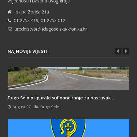
vrijednosti i baština ovog kraja.
Josipa Zorića 21a
01 2753 419, 01 2753 012
urednistvo(@)dugoselska-kronika.hr
NAJNOVIJE VIJESTI
Dugo Selo osiguralo sufinanciranje za nastavak...
August 07
Dugo Selo