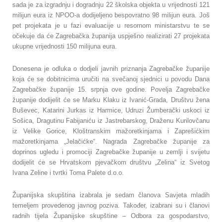
sada je za izgradnju i dogradnju 22 školska objekta u vrijednosti 121
milijun eura iz NPOO-a dodijeljeno bespovratno 98 milijun eura. Još
pet projekata je u fazi evaluacije u resornom ministarstvu te se
očekuje da će Zagrebačka županija uspješno realizirati 27 projekata
ukupne vrijednosti 150 milijuna eura.
Donesena je odluka o dodjeli javnih priznanja Zagrebačke županije
koja će se dobitnicima uručiti na svečanoj sjednici u povodu Dana
Zagrebačke županije 15. srpnja ove godine. Povelja Zagrebačke
županije dodijelit će se Marku Klaku iz Ivanić-Grada, Društvu žena
Buševec, Katarini Jurkas iz Harmice, Udruzi Žumberački uskoci iz
Sošica, Dragutinu Fabijaniću iz Jastrebarskog, Draženu Kurilovčanu
iz Velike Gorice, Kloštranskim mažoretkinjama i Zaprešićkim
mažoretkinjama „Jelačićke“. Nagrada Zagrebačke županije za
doprinos ugledu i promociji Zagrebačke županije u zemlji i svijetu
dodijelit će se Hrvatskom pjevačkom društvu „Zelina“ iz Svetog
Ivana Zeline i tvrtki Toma Palete d.o.o.
Županijska skupština izabrala je sedam članova Savjeta mladih
temeljem provedenog javnog poziva. Također, izabrani su i članovi
radnih tijela Županijske skupštine – Odbora za gospodarstvo,