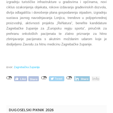
izgradnju turističke infrastrukture u gradovima i općinama, novi
ciklus ozakonjenja objekata, rokove izdavanja građevinskih dozvola,
divlja odlagališta i donošenje plana gospodarenja otpadom, izgradnju
sustava javnog navodnjavanja Lonjica, trendove u poljoprivrednoj
proizvodnji, aktivnosti projekta „ReNatura“, benefite kandidature
Zagrebačke županije za „Europsku regiju sporta“, priručnik za
prehranu onkoloških pacijenata te zlatno priznanje za hitno
zbrinjavanje pacijenata s akutnim moždanim udarom koje je
dodijeljeno Zavodu za hitnu medicinu Zagrebačke županije.
izvor:
Zagrebačka županija
DUGOSELSKI PIKNIK 2026