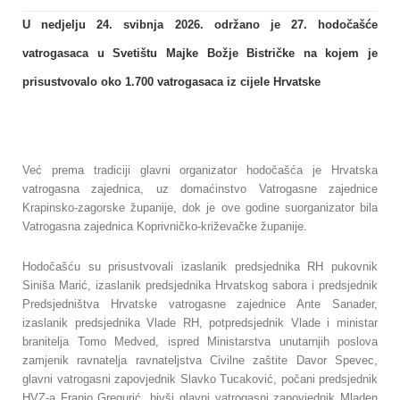
U nedjelju 24. svibnja 2026. održano je 27. hodočašće
vatrogasaca u Svetištu Majke Božje Bistričke na kojem je
prisustvovalo oko 1.700 vatrogasaca iz cijele Hrvatske
Već prema tradiciji glavni organizator hodočašća je Hrvatska
vatrogasna zajednica, uz domaćinstvo Vatrogasne zajednice
Krapinsko-zagorske županije, dok je ove godine suorganizator bila
Vatrogasna zajednica Koprivničko-križevačke županije.
Hodočašću su prisustvovali izaslanik predsjednika RH pukovnik
Siniša Marić, izaslanik predsjednika Hrvatskog sabora i predsjednik
Predsjedništva Hrvatske vatrogasne zajednice Ante Sanader,
izaslanik predsjednika Vlade RH, potpredsjednik Vlade i ministar
branitelja Tomo Medved, ispred Ministarstva unutarnjih poslova
zamjenik ravnatelja ravnateljstva Civilne zaštite Davor Spevec,
glavni vatrogasni zapovjednik Slavko Tucaković, počani predsjednik
HVZ-a Franjo Gregurić, bivši glavni vatrogasni zapovjednik Mladen