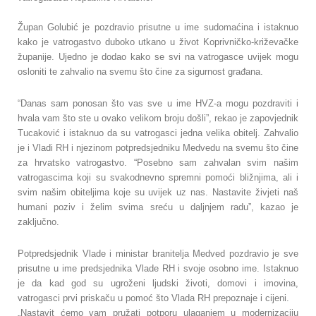
Župan Golubić je pozdravio prisutne u ime sudomaćina i istaknuo
kako je vatrogastvo duboko utkano u život Koprivničko-križevačke
županije. Ujedno je dodao kako se svi na vatrogasce uvijek mogu
osloniti te zahvalio na svemu što čine za sigurnost građana.
“Danas sam ponosan što vas sve u ime HVZ-a mogu pozdraviti i
hvala vam što ste u ovako velikom broju došli”, rekao je zapovjednik
Tucaković i istaknuo da su vatrogasci jedna velika obitelj. Zahvalio
je i Vladi RH i njezinom potpredsjedniku Medvedu na svemu što čine
za hrvatsko vatrogastvo. “Posebno sam zahvalan svim našim
vatrogascima koji su svakodnevno spremni pomoći bližnjima, ali i
svim našim obiteljima koje su uvijek uz nas. Nastavite živjeti naš
humani poziv i želim svima sreću u daljnjem radu”, kazao je
zaključno.
Potpredsjednik Vlade i ministar branitelja Medved pozdravio je sve
prisutne u ime predsjednika Vlade RH i svoje osobno ime. Istaknuo
je da kad god su ugroženi ljudski životi, domovi i imovina,
vatrogasci prvi priskaču u pomoć što Vlada RH prepoznaje i cijeni.
„Nastavit ćemo vam pružati potporu ulaganjem u modernizaciju