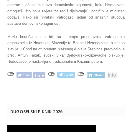
opreme i jačanje sustava domovinske sigurnosti, kako bismo vam
omogućili što bolje uvjete za rad i djelovanje", poručio je ministar,
dodavši kako su hrvatski vatrogasci jedan od snažnih stupova
sustava domovinske sigurnosti.
Među hodočasnicima bili su i brojni predstavnici vatrogasnih
organizacija iz Hrvatske, Slovenije te Bosne i Hercegovine, a misno
slavlje u Crkvi na otvorenom blaženog Alojzija Stepinca predvodio je
preč. Antun Faltak, sudski vikar Bjelovarsko-križevačke biskupije.
Hodočašće je nastavljeno tradicionalnim Križnim putem.
DUGOSELSKI PIKNIK 2026