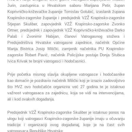
Jurin, zastupnica u Hrvatskom saboru Marijana Petir, župan
Koprivničko-križevačke županije Tomislav Golubić, izaslanik župana
Krapinsko-zagorske županije i predsjednik VZŽ Krapinsko-zagorske
Stjepan Skuliber, zapovjednik VZŽ Krapinsko-zagorske Zvonko
Ortner, predsjednik i zapovjednik VZŽ Koprivničko-križevačke Darko
Palaš i Zvonimir Habijan, članovi Vatrogasnog stožera i
Predsjedništva Hrvatske vatrogasne zajednice, načelnik Općine
Marija Bistrica Josip Milički, zamjenik načelnika PU Krapinsko-
zagorske Robert Pavić, načelnik Policijske postaje Donja Stubica
Ivica Krivak te brojni vatrogasci i hodočasnici.
Prije početka misnog slavlja okupljene vatrogasce i hodočasnike
kao domaćin je pozdravio načelnik Milički koji je izrazio zadovoljstvo
što HVZ ovo hodočašće organizira već 27 godina te je istaknuo
važnost vatrogasaca za zajednicu, koja se vidi na intervencijama,
ali i kod ovakvih događanja.
Predsjednik VZŽ Krapinsko-zagorske Skuliber je istaknuo ponos na
ulogu koji vatrogasci Krapinsko-zagorske županije imaju u očuvanju
tradicije i organizaciji ovog događanaj, koje je na čast svih
vatrogasaca Republike Hrvatske.