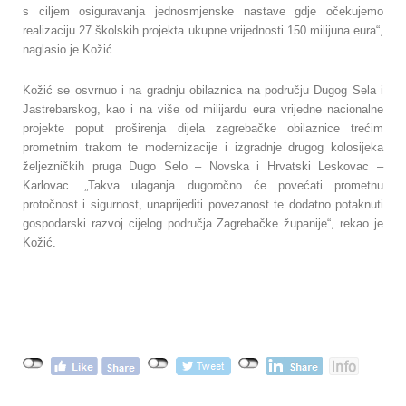
s ciljem osiguravanja jednosmjenske nastave gdje očekujemo
realizaciju 27 školskih projekta ukupne vrijednosti 150 milijuna eura“,
naglasio je Kožić.
Kožić se osvrnuo i na gradnju obilaznica na području Dugog Sela i
Jastrebarskog, kao i na više od milijardu eura vrijedne nacionalne
projekte poput proširenja dijela zagrebačke obilaznice trećim
prometnim trakom te modernizacije i izgradnje drugog kolosijeka
željezničkih pruga Dugo Selo – Novska i Hrvatski Leskovac –
Karlovac. „Takva ulaganja dugoročno će povećati prometnu
protočnost i sigurnost, unaprijediti povezanost te dodatno potaknuti
gospodarski razvoj cijelog područja Zagrebačke županije“, rekao je
Kožić.