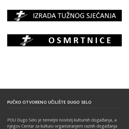
PUČKO OTVORENO UČILIŠTE DUGO SELO
POU Dugo Selo je temeljni nositelj kulturnih događanja, a
njegov Centar za kulturu organiziranjem raznih događanja