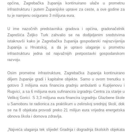
općina, Zagrebačka županija kontinuirano ulaže u prometnu
infrastrukturu i putem Županijske uprave za ceste, a ove godine za
tu je namjenu osigurano 3 milijuna eura.
U ime nazočnih predstavnika gradova i općina, gradonačelnik
Zaprešića Željko Turk zahvalio se na dodijeljenim sredstvima
istaknuvši kako je Zagrebačka županija gospodarski najrazvijenija
županija u Hrvatskoj, a da je upravo ulaganje u prometnu
infrastrukturu jedna od najvažnijih pretpostavki gospodarskom
razvoju.
Osim prometne infrastrukture, Zagrebačka županija kontinuirano
diljem županije gradi i kapitalne objekte. Samo u ovom trenutku s
gotovo 3 milijuna eura financira gradnju ambulanti u Kupljenovu i
Rugvici, a sa 6 milijuna eura sufinancira izgradnju Centra za starije u
Velikoj Gorici. S 3,3 milijuna eura financira izgradnju Glazbene škole
u Samoboru te radionica za praktikum u zelinskoj srednjoj školi, dok
se na 8 objekata provodi preko 21 milijun eura vrijedna energetska
obnova škola i domova zdravlja.
„Najveća ulaganja tek slijede! Gradnja i dogradnja školskih objekata