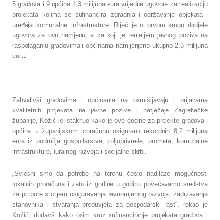
5 gradova i 9 općina 1,3 milijuna eura vrijedne ugovore za realizaciju
projekata kojima se sufinancira izgradnja i održavanje objekata i
uređaja komunalne infrastrukture.
Riječ je o prvom krugu dodjele
ugovora za ovu namjenu, a za koji je temeljem javnog poziva na
raspolaganju gradovima i općinama namijenjeno ukupno 2,3 milijuna
eura.
Zahvalivši gradovima i općinama na osmišljavaju i prijavama
kvalitetnih projekata na javne pozive i natječaje Zagrebačke
županije, Kožić je istaknuo kako je ove godine za projekte gradova i
općina u županijskom proračunu osigurano rekordnih 8,2 milijuna
eura iz područja gospodarstva, poljoprivrede, prometa, komunalne
infrastrukture, ruralnog razvoja i socijalne skrbi.
„Svjesni smo da potrebe na terenu često nadilaze mogućnosti
lokalnih proračuna i zato iz godine u godinu povećavamo sredstva
za potpore s ciljem osiguravanja ravnomjernog razvoja, zadržavanja
stanovnika i stvaranja preduvjeta za gospodarski rast“, rekao je
Kožić, dodavši kako osim kroz sufinanciranje projekata gradova i