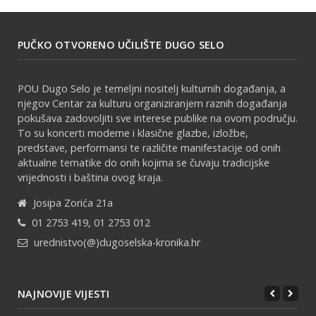
PUČKO OTVORENO UČILIŠTE DUGO SELO
POU Dugo Selo je temeljni nositelj kulturnih događanja, a
njegov Centar za kulturu organiziranjem raznih događanja
pokušava zadovoljiti sve interese publike na ovom području.
To su koncerti moderne i klasične glazbe, izložbe,
predstave, performansi te različite manifestacije od onih
aktualne tematike do onih kojima se čuvaju tradicijske
vrijednosti i baština ovog kraja.
Josipa Zorića 21a
01 2753 419, 01 2753 012
urednistvo(@)dugoselska-kronika.hr
NAJNOVIJE VIJESTI