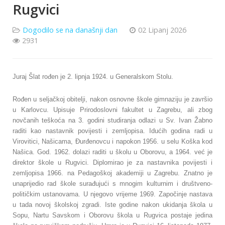
Rugvici
Dogodilo se na današnji dan
02 Lipanj 2026
2931
Juraj Šlat rođen je 2. lipnja 1924. u Generalskom Stolu.
Rođen u seljačkoj obitelji, nakon osnovne škole gimnaziju je završio
u Karlovcu. Upisuje Prirodoslovni fakultet u Zagrebu, ali zbog
novčanih teškoća na 3. godini studiranja odlazi u Sv. Ivan Žabno
raditi kao nastavnik povijesti i zemljopisa. Idućih godina radi u
Virovitici, Našicama, Đurđenovcu i napokon 1956. u selu Koška kod
Našica. God. 1962. dolazi raditi u školu u Oborovu, a 1964. već je
direktor škole u Rugvici. Diplomirao je za nastavnika povijesti i
zemljopisa 1966. na Pedagoškoj akademiji u Zagrebu. Znatno je
unaprijedio rad škole surađujući
s mnogim kulturnim i društveno-
političkim ustanovama. U njegovo vrijeme 1969. Započinje nastava
u tada novoj školskoj zgradi. Iste godine nakon ukidanja škola u
Sopu, Nartu Savskom i Oborovu škola u Rugvica postaje jedina