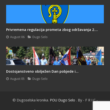
Privremena regulacija prometa zbog održavanja 2....
August 06
Dugo Selo
Dostojanstveno obilježen Dan pobjede i...
August 05
Dugo Selo
© Dugoselska kronika.
POU Dugo Selo
. By - F R I C -