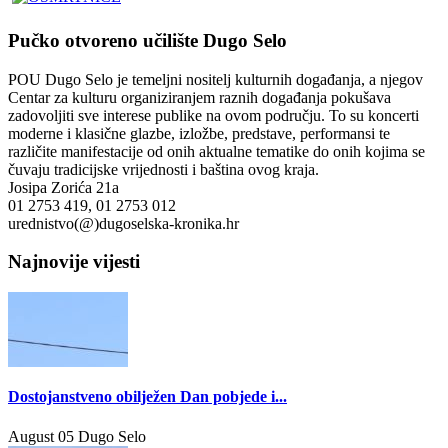
Pučko otvoreno učilište Dugo Selo
POU Dugo Selo je temeljni nositelj kulturnih događanja, a njegov
Centar za kulturu organiziranjem raznih događanja pokušava
zadovoljiti sve interese publike na ovom području. To su koncerti
moderne i klasične glazbe, izložbe, predstave, performansi te
različite manifestacije od onih aktualne tematike do onih kojima se
čuvaju tradicijske vrijednosti i baština ovog kraja.
Josipa Zorića 21a
01 2753 419, 01 2753 012
urednistvo(@)dugoselska-kronika.hr
Najnovije vijesti
Dostojanstveno obilježen Dan pobjede i...
August 05
Dugo Selo