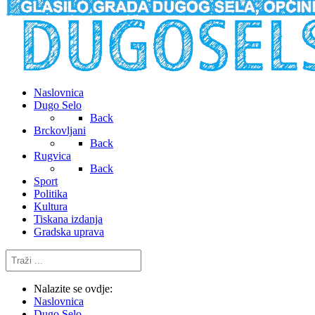
Naslovnica
Dugo Selo
Back
Brckovljani
Back
Rugvica
Back
Sport
Politika
Kultura
Tiskana izdanja
Gradska uprava
Traži
...
Nalazite se ovdje:
Naslovnica
Dugo Selo