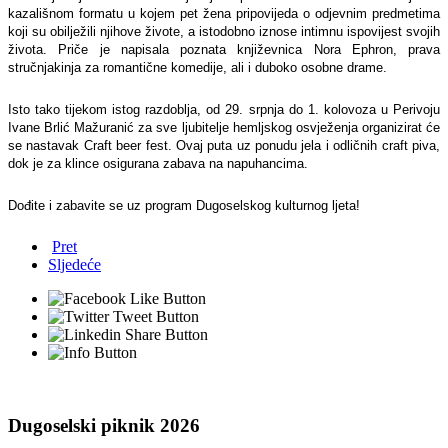
kazališnom formatu u kojem pet žena pripovijeda o odjevnim predmetima
koji su obilježili njihove živote, a istodobno iznose intimnu ispovijest svojih
života. Priče je napisala poznata književnica Nora Ephron, prava
stručnjakinja za romantične komedije, ali i duboko osobne drame.
Isto tako tijekom istog razdoblja, od 29. srpnja do 1. kolovoza u Perivoju
Ivane Brlić Mažuranić za sve ljubitelje hemljskog osvježenja organizirat će
se nastavak Craft beer fest. Ovaj puta uz ponudu jela i odličnih craft piva,
dok je za klince osigurana zabava na napuhancima.
Dođite i zabavite se uz program Dugoselskog kulturnog ljeta!
Pret
Sljedeće
Dugoselski piknik 2026