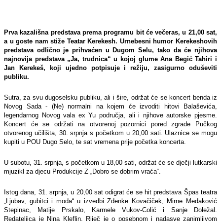
Prva kazališna predstava prema programu bit će večeras, u 21,00 sat,
a u goste nam stiže Teatar Kerekesh. Urnebesni humor Kerekeshovih
predstava odlično je prihvaćen u Dugom Selu, tako da će njihova
najnovija predstava „Ja, trudnica“ u kojoj glume Ana Begić Tahiri i
Jan Kerekeš, koji ujedno potpisuje i režiju, zasigurno oduševiti
publiku.
Sutra, za svu dugoselsku publiku, ali i šire, održat će se koncert benda iz
Novog Sada - (Ne) normalni na kojem će izvoditi hitovi Balaševića,
legendarnog Novog vala ex Yu područja, ali i njihove autorske pjesme.
Koncert će se održati na otvorenoj pozornici pored zgrade Pučkog
otvorenog učilišta, 30. srpnja s početkom u 20,00 sati. Ulaznice se mogu
kupiti u POU Dugo Selo, te sat vremena prije početka koncerta.
U subotu, 31. srpnja, s početkom u 18,00 sati, održat će se dječji lutkarski
mjuzikl za djecu Produkcije Z „Dobro se dobrim vraća“.
Istog dana, 31. srpnja, u 20,00 sat odigrat će se hit predstava Špas teatra
„Ljubav, gubitci i moda“ u izvedbi Zdenke Kovačiček, Mirne Medaković
Stepinac, Matije Prskalo, Karmele Vukov-Colić i Sanje Doležal.
Redateljica je Nina Kleflin. Riječ je o posebnom i nadasve zanimljivom