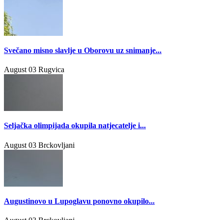
Svečano misno slavlje u Oborovu uz snimanje...
August 03
Rugvica
Seljačka olimpijada okupila natjecatelje i...
August 03
Brckovljani
Augustinovo u Lupoglavu ponovno okupilo...