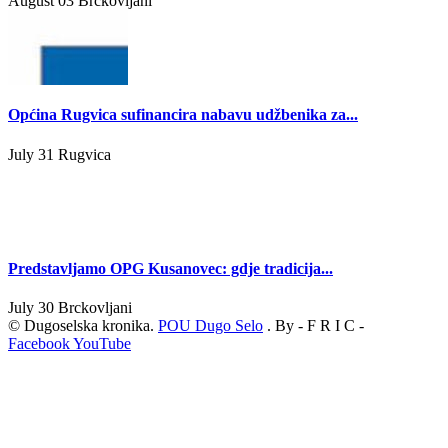
August 03
Brckovljani
Općina Rugvica sufinancira nabavu udžbenika za...
July 31
Rugvica
Predstavljamo OPG Kusanovec: gdje tradicija...
July 30
Brckovljani
© Dugoselska kronika.
POU Dugo Selo
. By - F R I C -
Facebook
YouTube