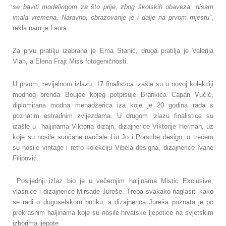
se baviti modelingom za što prije, zbog školskih obaveza, nisam
imala vremena. Naravno, obrazovanje je i dalje na prvom mjestu“
,
rekla nam je Laura.
Za prvu pratilju izabrana je Ema Stanić, druga pratilja je Valerija
Vlah, a Elena Frajt Miss fotogeničnosti.
U prvom, revijalnom izlazu, 17 finalistica izašle su u novoj kolekciji
modnog brenda Boujee kojeg potpisuje Brankica Capan Vučić,
diplomirana modna menadžerica iza koje je 20 godina rada s
poznatim estradnim zvijezdama. U drugom izlazu finalistice su
izašle u haljinama Viktoria dizajn, dizajnerice Viktorije Herman, uz
koje su nosile sunčane naočale Liu Jo i Porsche design, u trećem
su nosile vintage i retro kolekciju Vibela designa, dizajnerice Ivane
Filipović.
Posljednji izlaz bio je u večernjim haljinama Mistic Exclusive,
vlasnice i dizajnerice Mirsade Jureše. Treba svakako naglasiti kako
se radi o dugoselskom butiku, a dizajnerica Jureša poznata je po
prekrasnim haljinama koje su nosile hrvatske ljepotice na svjetskim
izborima ljepote.