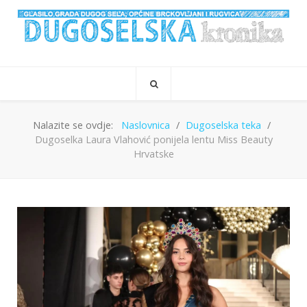
Nalazite se ovdje:
Naslovnica
Dugoselska teka
Dugoselka Laura Vlahović ponijela lentu Miss Beauty
Hrvatske