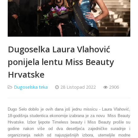
Dugoselka Laura Vlahović
ponijela lentu Miss Beauty
Hrvatske
Dugoselska teka
28 Listopad 2022
2906
Dugo Selo dobilo je ovih dana još jednu missicu - Laura Vlahović,
18-godišnja studentica ekonomije izabrana je za novu Miss Beauty
Hrvatske. Izbor ljepote Timeless beauty i Miss Beauty prošle su
godine nakon više od dva desetljeća zajedničke suradnje i
organiziranja nekih od najuspješnijih izbora, utemeljile modne