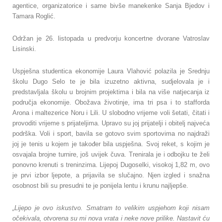
agentice, organizatorice i same bivše manekenke Sanja Bjedov i
Tamara Roglić.
Održan je 26. listopada u predvorju koncertne dvorane Vatroslav
Lisinski.
Uspješna studentica ekonomije Laura Vlahović polazila je Srednju
školu Dugo Selo te je bila izuzetno aktivna, sudjelovala je i
predstavljala školu u brojnim projektima i bila na više natjecanja iz
područja ekonomije. Obožava životinje, ima tri psa i to stafforda
Arona i maltezerice Noru i Lili. U slobodno vrijeme voli šetati, čitati i
provoditi vrijeme s prijateljima. Upravo su joj prijatelji i obitelj najveća
podrška. Voli i sport, bavila se gotovo svim sportovima no najdraži
joj je tenis u kojem je također bila uspješna. Svoj reket, s kojim je
osvajala brojne turnire, još uvijek čuva. Trenirala je i odbojku te želi
ponovno krenuti s treninzima. Lijepoj Dugoselki, visokoj 1,82 m, ovo
je prvi izbor ljepote, a prijavila se slučajno. Njen izgled i snažna
osobnost bili su presudni te je ponijela lentu i krunu najljepše.
„Lijepo je ovo iskustvo. Smatram to velikim uspjehom koji nisam
očekivala, otvorena su mi nova vrata i neke nove prilike. Nastavit ću