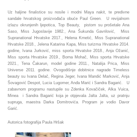
Uz haljine finalistice su nosile i modni Maya nakit, te predivne
sandale hrvatskog proizvođača obuće Paul Green. U revijalnom
izlazu okrunjenih ljepotica, Top Beauty, pistom su prošetale Ana
Saso, Miss Jugoslavije 1982., Ana Šukunda Gavrilović, Miss
Supranational Hrvatske 2017., Helena Krnetić, Miss Supranational
Hrvatske 2018., Jelena Katarina Kapa, Miss turizma Hrvatske 2014.
godine, Ivana Jurković, miss sporta Hrvatske 2018., Anja Ožanić,
Miss sporta Hrvatske 2019., Borna Mohač, Miss sporta Hrvatske
2021., Tena Čakarun, model godine 2011., Natalija Prica, Miss
Universe 2011. godine. Ovogodišnje dobitnice nagrade Timeless
beauty su Ivana Delač, Regina Jeger, Ivana Mandić Marković, Anja
Šovagović Despot, Lucia Lugomer, Anđa Marić i Sandra Bagarić. U
zabavnom programu nastupile su Zdenka Kovačiček, Alka Vuica,
Minea i Sandra Bagarić koja je otpjevala Jalta Jalta, uz pratnju
supruga, maestra Darka Domitrovića. Program je vodio Davor
Garić.
Autorica fotografija Paula Hršak