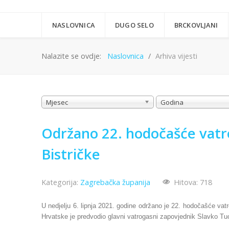
NASLOVNICA
DUGO SELO
BRCKOVLJANI
Nalazite se ovdje:
Naslovnica
Arhiva vijesti
Mjesec
Godina
Održano 22. hodočašće vatr
Bistričke
Kategorija:
Zagrebačka županija
Hitova: 718
U nedjelju 6. lipnja 2021. godine održano je 22. hodočašće vat
Hrvatske je predvodio glavni vatrogasni zapovjednik Slavko Tu