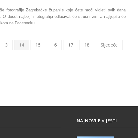
pše fotografije Zagrebačke županije koje ćete moći vidjeti ovih dana
. O deset najboljih fotografija odlučivat će stručni žiri, a najljepšu će
– lajkom na Facebooku.
13
14
15
16
17
18
Sljedeće
NAJNOVIJE VIJESTI