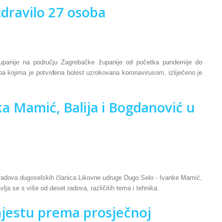
zdravilo 27 osoba
panije na području Zagrebačke županije od početka pandemije do
oba kojima je potvrđena bolest uzrokovana koronavirusom, izliječeno je
a Mamić, Balija i Bogdanović u
ih radova dugoselskih članica Likovne udruge Dugo Selo - Ivanke Mamić,
lja se s više od deset radova, različitih tema i tehnika.
mjestu prema prosječnoj