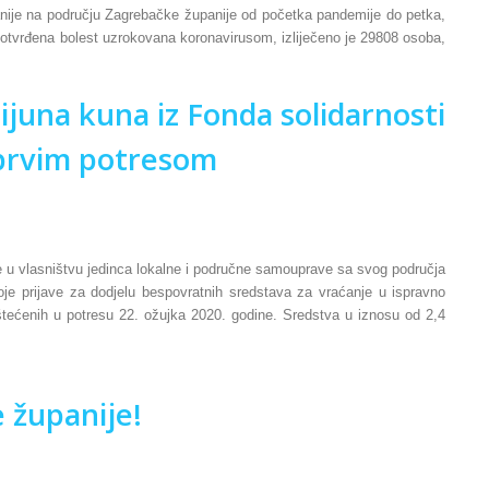
je na području Zagrebačke županije od početka pandemije do petka,
 potvrđena bolest uzrokovana koronavirusom, izliječeno je 29808 osoba,
ijuna kuna iz Fonda solidarnosti
 prvim potresom
 u vlasništvu jedinca lokalne i područne samouprave sa svog područja
oje prijave za dodjelu bespovratnih sredstava za vraćanje u ispravno
štećenih u potresu 22. ožujka 2020. godine. Sredstva u iznosu od 2,4
 županije!