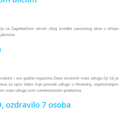
rižja sa Zagrebačkom ulicom zbog izvedbe zasunskog okna u sklopu
žjakovina.
a
atske i ove godine organizira Dane otvorenih vrata udruga čiji cilj je
interesa za opće dobro koje provode udruge u Hrvatskoj, organiziranjem
ranjem vrata udruga svim zainteresiranim građanima.
, ozdravilo 7 osoba