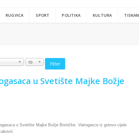
RUGVICA
SPORT
POLITIKA
KULTURA
TISKAN
10
Filter
ogasaca u Svetište Majke Božje
rogasaca u Svetište Majke Božje Bistričke. Vatrogasce iz gotovo cijele
caković.