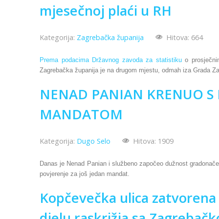
mjesečnoj plaći u RH
Kategorija:
Zagrebačka županija
Hitova: 664
Prema podacima Državnog zavoda za statistiku
o prosječni
Zagrebačka županija je na drugom mjestu, odmah iza Grada Za
NENAD PANIAN KRENUO S
MANDATOM
Kategorija:
Dugo Selo
Hitova: 1909
Danas je Nenad Panian i službeno započeo dužnost gradonačeln
povjerenje za još jedan mandat.
Kopčevečka ulica zatvorena z
djelu raskrižja sa Zagrebač