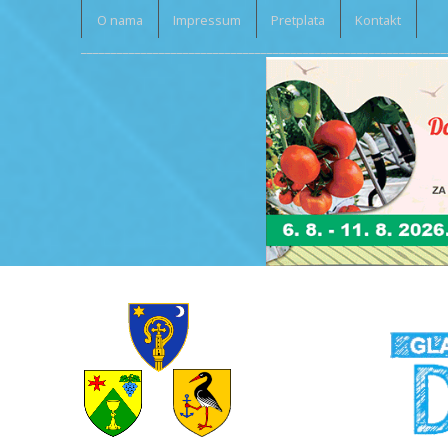
O nama
Impressum
Pretplata
Kontakt
_____________________________________________________________