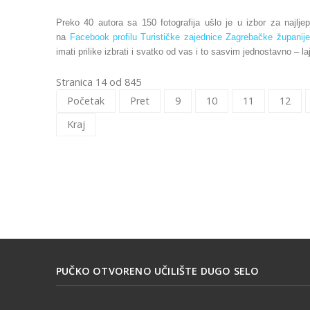
Preko 40 autora sa 150 fotografija ušlo je u izbor za najlje
na
Facebook profilu Turističke zajednice Zagrebačke županije
imati prilike izbrati i svatko od vas i to sasvim jednostavno 
Stranica 14 od 845
Početak
Pret
9
10
11
12
Kraj
PUČKO OTVORENO UČILIŠTE DUGO SELO