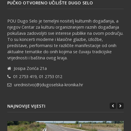
PUČKO OTVORENO UČILIŠTE DUGO SELO
POU Dugo Selo je temeljni nositelj kulturnih događanja, a
njegov Centar za kulturu organiziranjem raznih događanja
pokušava zadovoljiti sve interese publike na ovom području.
To su koncerti moderne i klasične glazbe, izložbe,
predstave, performansi te različite manifestacije od onih
aktualne tematike do onih kojima se čuvaju tradicijske
vrijednosti i baština ovog kraja.
Josipa Zorića 21a
01 2753 419, 01 2753 012
urednistvo(@)dugoselska-kronika.hr
NAJNOVIJE VIJESTI